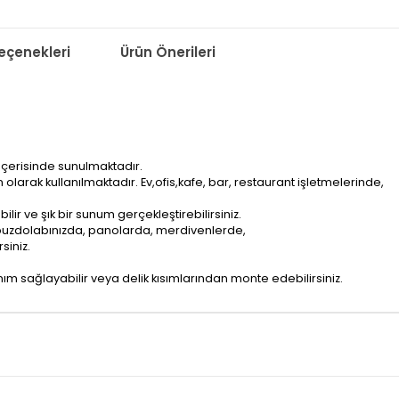
çenekleri
Ürün Önerileri
içerisinde sunulmaktadır.
arak kullanılmaktadır. Ev,ofis,kafe, bar, restaurant işletmelerinde,
ilir ve şık bir sunum gerçekleştirebilirsiniz.
, buzdolabınızda, panolarda, merdivenlerde,
siniz.
nım sağlayabilir veya delik kısımlarından monte edebilirsiniz.