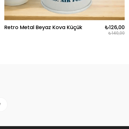
Retro Metal Beyaz Kova Küçük
₺126,00
₺140,00