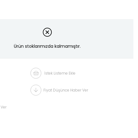
Ürün stoklarımızda kalmamıştır.
İstek Listeme Ekle
Fiyat Düşünce Haber Ver
 Ver