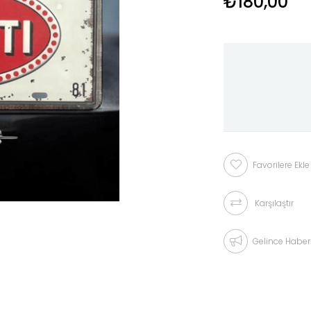
₺180,00
Favorilere Ekle
Karşılaştır
Gelince Haber