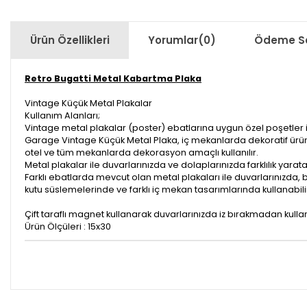
Ürün Özellikleri
Yorumlar
(0)
Ödeme Se
Retro Bugatti Metal Kabartma Plaka
Vintage Küçük Metal Plakalar
Kullanım Alanları;
Vintage metal plakalar (poster) ebatlarına uygun özel poşetler 
Garage Vintage Küçük Metal Plaka, iç mekanlarda dekoratif ürün ol
otel ve tüm mekanlarda dekorasyon amaçlı kullanılır.
Metal plakalar ile duvarlarınızda ve dolaplarınızda farklılık yaratab
Farklı ebatlarda mevcut olan metal plakaları ile duvarlarınızda
kutu süslemelerinde ve farklı iç mekan tasarımlarında kullanabilir
Çift taraflı magnet kullanarak duvarlarınızda iz bırakmadan kulla
Ürün Ölçüleri : 15x30