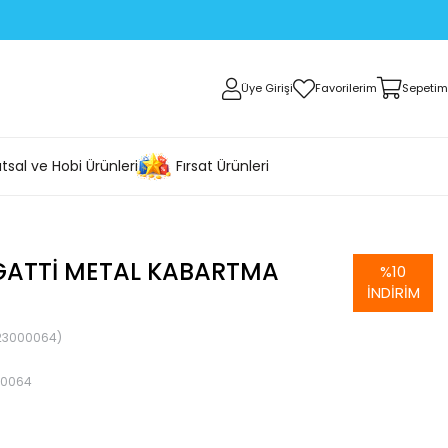
Üye Girişi
Favorilerim
Sepetim
tsal ve Hobi Ürünleri
Fırsat Ürünleri
GATTI METAL KABARTMA
%
10
İNDIRIM
23000064)
00064