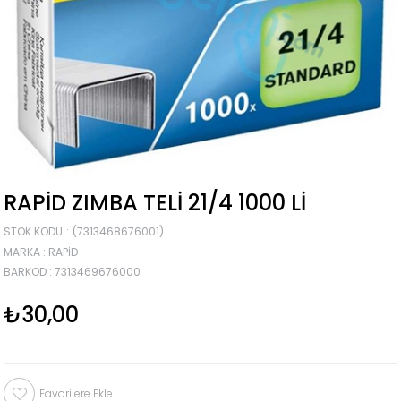
RAPID ZIMBA TELI 21/4 1000 LI
STOK KODU
(7313468676001)
MARKA
:
RAPID
BARKOD
:
7313469676000
₺30,00
Favorilere Ekle