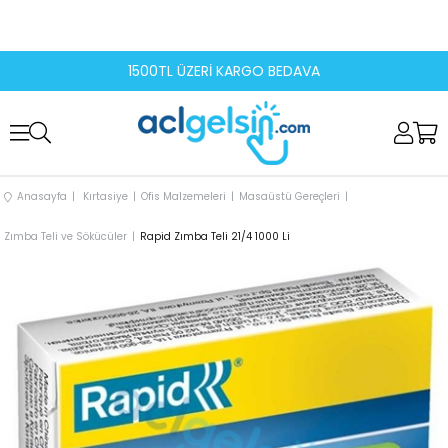
1500TL ÜZERİ KARGO BEDAVA
Anasayfa
Kırtasiye
Ofis Malzemeleri
Masaüstü Gereçleri
Zımba Teli ve Sökücüler
Rapid Zımba Teli 21/4 1000 Li