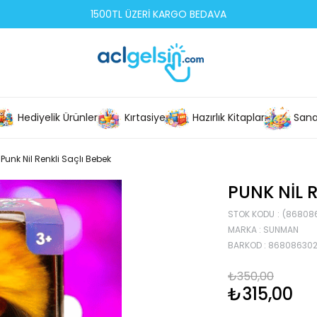
1500TL ÜZERİ KARGO BEDAVA
Hediyelik Ürünler
Kırtasiye
Hazırlık Kitapları
Sana
Punk Nil Renkli Saçlı Bebek
PUNK NIL 
STOK KODU
(86808
MARKA
:
SUNMAN
BARKOD
:
86808630
₺350,00
₺315,00