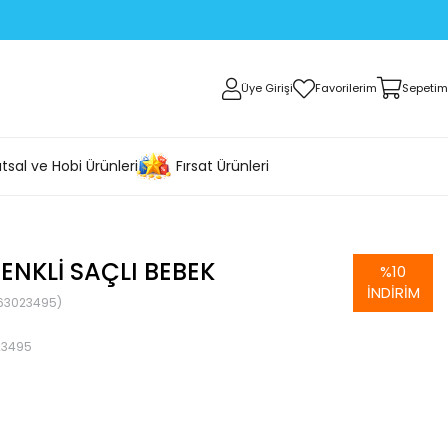
Üye Girişi
Favorilerim
Sepetim
tsal ve Hobi Ürünleri
Fırsat Ürünleri
RENKLI SAÇLI BEBEK
%
10
İNDIRIM
63023495)
23495