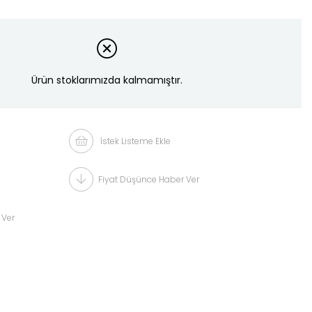
Ürün stoklarımızda kalmamıştır.
İstek Listeme Ekle
Fiyat Düşünce Haber Ver
 Ver