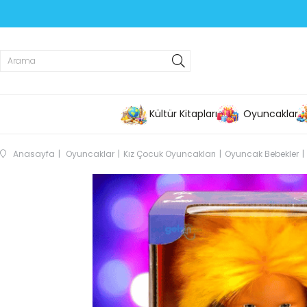
Kültür Kitapları
Oyuncaklar
Anasayfa
Oyuncaklar
Kız Çocuk Oyuncakları
Oyuncak Bebekler