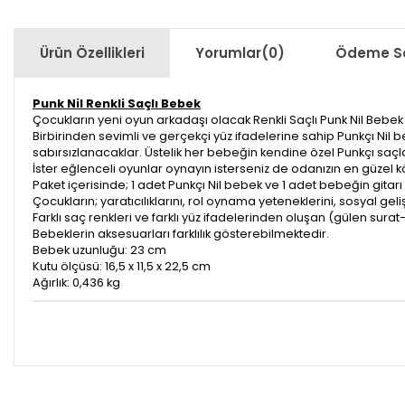
Ürün Özellikleri
Yorumlar
(0)
Ödeme Se
Punk Nil Renkli Saçlı Bebek
Çocukların yeni oyun arkadaşı olacak Renkli Saçlı Punk Nil Bebek s
Birbirinden sevimli ve gerçekçi yüz ifadelerine sahip Punkçı Nil 
sabırsızlanacaklar. Üstelik her bebeğin kendine özel Punkçı saçl
İster eğlenceli oyunlar oynayın isterseniz de odanızın en güzel kö
Paket içerisinde; 1 adet Punkçı Nil bebek ve 1 adet bebeğin gitarı
Çocukların; yaratıcılıklarını, rol oynama yeteneklerini, sosyal gel
Farklı saç renkleri ve farklı yüz ifadelerinden oluşan (gülen sur
Bebeklerin aksesuarları farklılık gösterebilmektedir.
Bebek uzunluğu: 23 cm
Kutu ölçüsü: 16,5 x 11,5 x 22,5 cm
Ağırlık: 0,436 kg