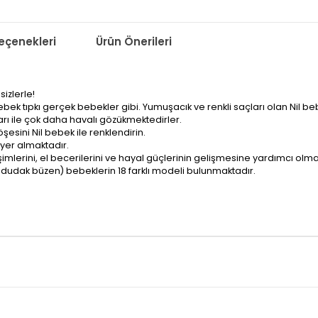
çenekleri
Ürün Önerileri
izlerle!
bebek tıpkı gerçek bebekler gibi. Yumuşacık ve renkli saçları olan Nil b
arı ile çok daha havalı gözükmektedirler.
şesini Nil bebek ile renklendirin.
 yer almaktadır.
işimlerini, el becerilerini ve hayal güçlerinin gelişmesine yardımcı olma
at-dudak büzen) bebeklerin 18 farklı modeli bulunmaktadır.