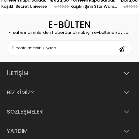
elen Kupa Bardak
₺423,00
Porselen Kupa Bardak
₺513,00
Porse
lı Secret Universe
Kaşıklı Şirin Star Wars
Kaşıkl
₺470,00
₺570,00
Tasarım Mug
E-BÜLTEN
Fırsat & indirimlerden haberdar olmak için e-bültene kayıt ol!
İLETİŞİM
BİZ KİMİZ?
SÖZLEŞMELER
YARDIM