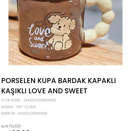
PORSELEN KUPA BARDAK KAPAKLI
KAŞIKLI LOVE AND SWEET
STOK KODU
(4405323988688)
MARKA
:
GIFT CLOUD
BARKOD
:
4405323988688
₺470,00