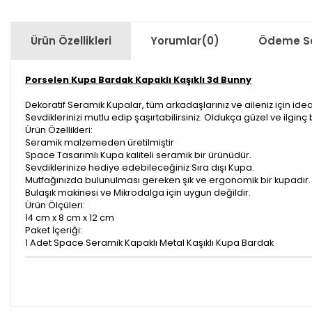
Ürün Özellikleri
Yorumlar
(0)
Ödeme Se
Porselen Kupa Bardak Kapaklı Kaşıklı 3d Bunny
Dekoratif Seramik Kupalar, tüm arkadaşlarınız ve aileniz için idea
Sevdiklerinizi mutlu edip şaşırtabilirsiniz. Oldukça güzel ve ilginç 
Ürün Özellikleri:
Seramik malzemeden üretilmiştir
Space Tasarımlı Kupa kaliteli seramik bir ürünüdür.
Sevdiklerinize hediye edebileceğiniz Sıra dışı Kupa.
Mutfağınızda bulunulması gereken şık ve ergonomik bir kupadır.
Bulaşık makinesi ve Mikrodalga için uygun değildir.
Ürün Ölçüleri:
14 cm x 8 cm x 12 cm
Paket İçeriği:
1 Adet Space Seramik Kapaklı Metal Kaşıklı Kupa Bardak