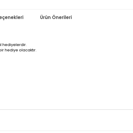
çenekleri
Ürün Önerileri
l hediyelerdir.
bir hediye olacaktır.