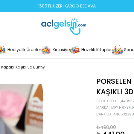
1500TL ÜZERİ KARGO BEDAVA
Hediyelik Ürünler
Kırtasiye
Hazırlık Kitapları
Sana
Kapaklı Kaşıklı 3d Bunny
PORSELEN
KAŞIKLI 3
STOK KODU
(44053
MARKA
:
MEY HEDIYELI
BARKOD
:
44053239
₺490,00