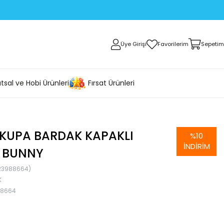
Üye Girişi
Favorilerim
Sepetim
tsal ve Hobi Ürünleri
Fırsat Ürünleri
 KUPA BARDAK KAPAKLI
%
10
İNDIRIM
D BUNNY
23988664)
K
88664