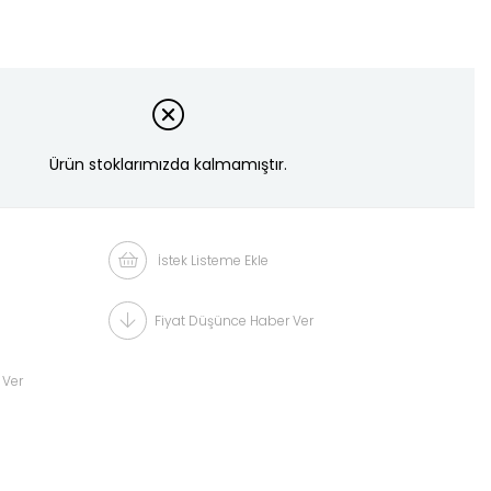
Ürün stoklarımızda kalmamıştır.
İstek Listeme Ekle
Fiyat Düşünce Haber Ver
 Ver