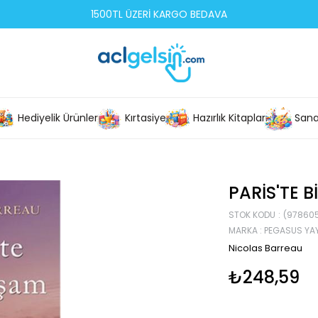
1500TL ÜZERİ KARGO BEDAVA
Hediyelik Ürünler
Kırtasiye
Hazırlık Kitapları
Sana
PARIS'TE 
STOK KODU
(97860
MARKA
:
PEGASUS YAY
Nicolas Barreau
₺248,59