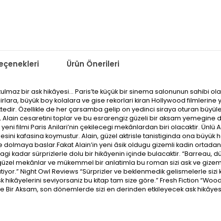
çenekleri
Ürün Önerileri
az bir ask hikâyesi… Paris’te küçük bir sinema salonunun sahibi olan A
a, büyük boy kolalara ve gise rekorlari kiran Hollywood filmlerine yer
edir. Özellikle de her çarsamba gelip on yedinci siraya oturan büyül
m, Alain cesaretini toplar ve bu esrarengiz güzeli bir aksam yemegine 
i filmi Paris Anilari’nin çekilecegi mekânlardan biri olacaktir. Ünlü A
ini kafasina koymustur. Alain, güzel aktrisle tanistiginda ona büyük ha
rle dolmaya baslar.Fakat Alain’in yeni âsik oldugu gizemli kadin ortad
gi kadar sürprizlerle dolu bir hikâyenin içinde bulacaktir. “Barreau, 
 güzel mekânlar ve mükemmel bir anlatimla bu roman sizi ask ve gizem 
yor.” Night Owl Reviews “Sürprizler ve beklenmedik gelismelerle sizi
sk hikâyelerini seviyorsaniz bu kitap tam size göre.” Fresh Fiction “Woo
ris’te Bir Aksam, son dönemlerde sizi en derinden etkileyecek ask hikâye