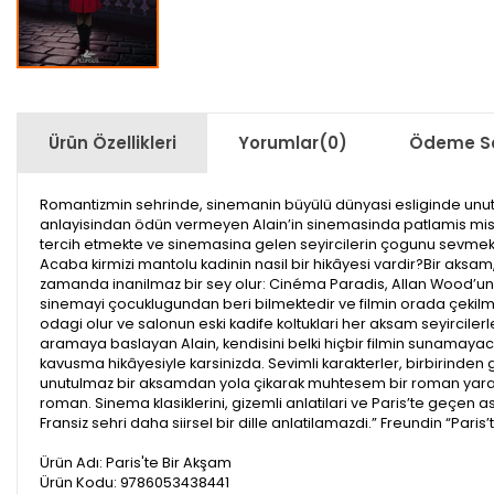
Ürün Özellikleri
Yorumlar
(0)
Ödeme Se
Romantizmin sehrinde, sinemanin büyülü dünyasi esliginde unutulm
anlayisindan ödün vermeyen Alain’in sinemasinda patlamis misirlar
tercih etmekte ve sinemasina gelen seyircilerin çogunu sevmekt
Acaba kirmizi mantolu kadinin nasil bir hikâyesi vardir?Bir aksa
zamanda inanilmaz bir sey olur: Cinéma Paradis, Allan Wood’un yen
sinemayi çocuklugundan beri bilmektedir ve filmin orada çekilmes
odagi olur ve salonun eski kadife koltuklari her aksam seyircile
aramaya baslayan Alain, kendisini belki hiçbir filmin sunamayaca
kavusma hikâyesiyle karsinizda. Sevimli karakterler, birbirinden
unutulmaz bir aksamdan yola çikarak muhtesem bir roman yarati
roman. Sinema klasiklerini, gizemli anlatilari ve Paris’te geçen a
Fransiz sehri daha siirsel bir dille anlatilamazdi.” Freundin “Pa
Ürün Adı: Paris'te Bir Akşam
Ürün Kodu: 9786053438441