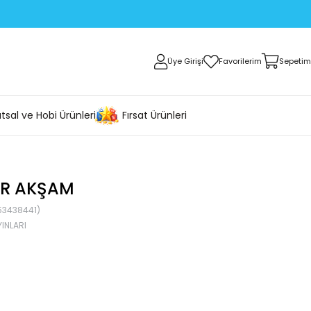
Üye Girişi
Favorilerim
Sepetim
tsal ve Hobi Ürünleri
Fırsat Ürünleri
BIR AKŞAM
53438441)
INLARI