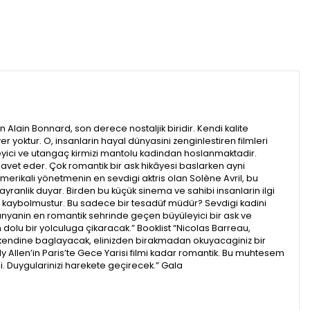
lain Bonnard, son derece nostaljik biridir. Kendi kalite
 yoktur. O, insanlarin hayal dünyasini zenginlestiren filmleri
eyici ve utangaç kirmizi mantolu kadindan hoslanmaktadir.
davet eder. Çok romantik bir ask hikâyesi baslarken ayni
merikali yönetmenin en sevdigi aktris olan Solène Avril, bu
yranlik duyar. Birden bu küçük sinema ve sahibi insanlarin ilgi
an kaybolmustur. Bu sadece bir tesadüf müdür? Sevdigi kadini
dünyanin en romantik sehrinde geçen büyüleyici bir ask ve
dolu bir yolculuga çikaracak.” Booklist “Nicolas Barreau,
 kendine baglayacak, elinizden birakmadan okuyacaginiz bir
dy Allen’in Paris’te Gece Yarisi filmi kadar romantik. Bu muhtesem
si. Duygularinizi harekete geçirecek.” Gala