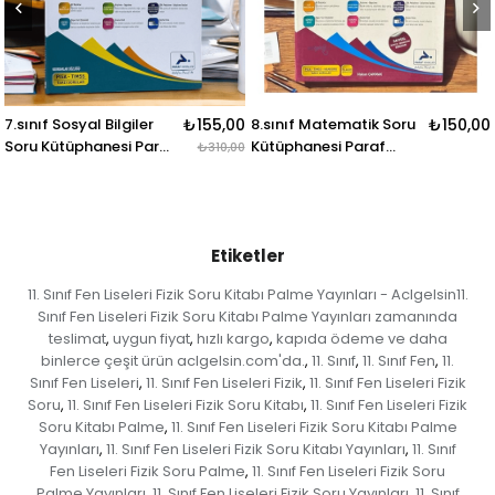
7.sınıf Sosyal Bilgiler
₺155,00
8.sınıf Matematik Soru
₺150,00
Soru Kütüphanesi Paraf
Kütüphanesi Paraf
₺310,00
Yayınları
Yayınları
Etiketler
11. Sınıf Fen Liseleri Fizik Soru Kitabı Palme Yayınları - Aclgelsin11.
Sınıf Fen Liseleri Fizik Soru Kitabı Palme Yayınları zamanında
teslimat
uygun fiyat
hızlı kargo
kapıda ödeme ve daha
,
,
,
binlerce çeşit ürün aclgelsin.com'da.
11. Sınıf
11. Sınıf Fen
11.
,
,
,
Sınıf Fen Liseleri
11. Sınıf Fen Liseleri Fizik
11. Sınıf Fen Liseleri Fizik
,
,
Soru
11. Sınıf Fen Liseleri Fizik Soru Kitabı
11. Sınıf Fen Liseleri Fizik
,
,
Soru Kitabı Palme
11. Sınıf Fen Liseleri Fizik Soru Kitabı Palme
,
Yayınları
11. Sınıf Fen Liseleri Fizik Soru Kitabı Yayınları
11. Sınıf
,
,
Fen Liseleri Fizik Soru Palme
11. Sınıf Fen Liseleri Fizik Soru
,
Palme Yayınları
11. Sınıf Fen Liseleri Fizik Soru Yayınları
11. Sınıf
,
,