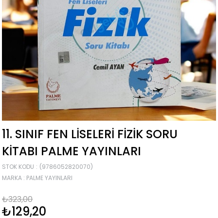
11. SINIF FEN LISELERI FIZIK SORU
KITABI PALME YAYINLARI
STOK KODU
(9786052820070)
MARKA
:
PALME YAYINLARI
₺323,00
₺129,20