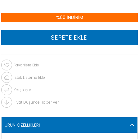
%
60
İNDIRIM
Favorilere Ekle
İstek Listeme Ekle
Karşılaştır
Fiyat Düşünce Haber Ver
ÜRÜN ÖZELLIKLERI