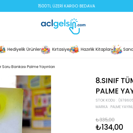
1500TL ÜZERİ KARGO BEDAVA
Hediyelik Ürünler
Kırtasiye
Hazırlık Kitapları
Sana
er Soru Bankası Palme Yayınları
8.SINIF T
PALME YAY
STOK KODU
(978605
MARKA
:
PALME YAYINL
₺335,00
₺134,00