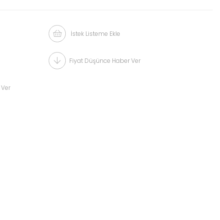
İstek Listeme Ekle
Fiyat Düşünce Haber Ver
 Ver