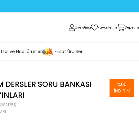
Üye Girişi
Favorilerim
Sepetim
tsal ve Hobi Ürünleri
Fırsat Ürünleri
ÜM DERSLER SORU BANKASI
%
60
İNDIRIM
INLARI
2821251)
ARI