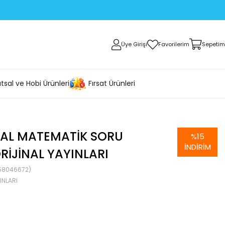
Üye Girişi
Favorilerim
Sepetim
tsal ve Hobi Ürünleri
Fırsat Ürünleri
NAL MATEMATIK SORU
%
15
İNDIRIM
RIJINAL YAYINLARI
58046672)
INLARI