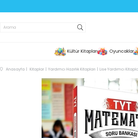
Kültür Kitapları
Oyuncaklar
Anasayfa
Kitaplar
Yardımcı Hazırlık Kitapları
Lise Yardımcı Kitapla