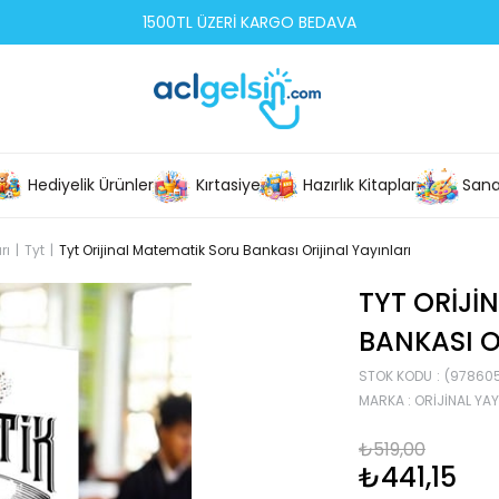
1500TL ÜZERİ KARGO BEDAVA
Hediyelik Ürünler
Kırtasiye
Hazırlık Kitapları
Sana
rı
Tyt
Tyt Orijinal Matematik Soru Bankası Orijinal Yayınları
TYT ORIJI
BANKASI O
STOK KODU
(97860
MARKA
:
ORIJINAL YAY
₺519,00
₺441,15