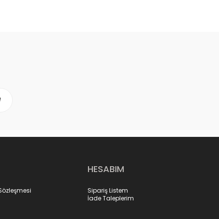
HESABIM
 Sözleşmesi
Sipariş Listem
İade Taleplerim