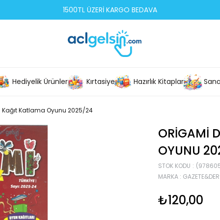
1500TL ÜZERİ KARGO BEDAVA
Hediyelik Ürünler
Kırtasiye
Hazırlık Kitapları
Sana
ici Kağıt Katlama Oyunu 2025/24
ORIGAMI D
OYUNU 20
STOK KODU
(97860
MARKA
:
GAZETE&DER
₺120,00