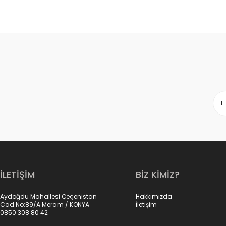
İLETİŞİM
BİZ KİMİZ?
Aydoğdu Mahallesi Çeçenistan
Hakkımızda
Cad.No:89/A Meram / KONYA
İletişim
0850 308 80 42