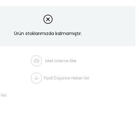
Ürün stoklarımızda kalmamıştır.
İstek Listeme Ekle
Fiyat Düşünce Haber Ver
 Ver