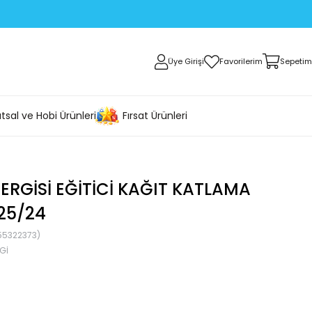
Üye Girişi
Favorilerim
Sepetim
tsal ve Hobi Ürünleri
Fırsat Ürünleri
ERGISI EĞITICI KAĞIT KATLAMA
25/24
55322373)
GI