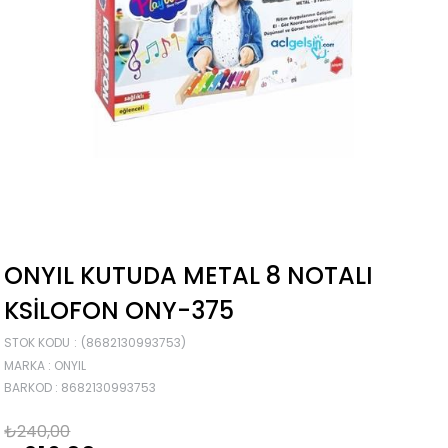
ONYIL KUTUDA METAL 8 NOTALI
KSILOFON ONY-375
STOK KODU
(8682130993753)
MARKA
:
ONYIL
BARKOD
:
8682130993753
₺240,00