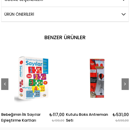
ÜRÜN ÖNERILERI
BENZER ÜRÜNLER
Bebeğimin İlk Sayılar
₺117,00
Kutulu Boks Antreman
₺531,00
Eşleştirme Kartları
Seti
₺130,00
₺590,00