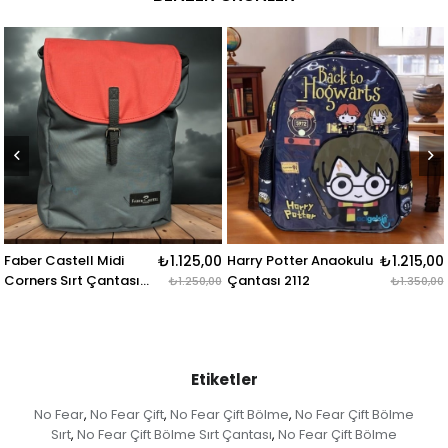
i
₺1.125,00
Harry Potter Anaokulu
₺1.215,00
Us Polo Sırt Çanta
tası
Çantası 2112
Mor 23184
₺1.250,00
₺1.350,00
Etiketler
No Fear
No Fear Çift
No Fear Çift Bölme
No Fear Çift Bölme
,
,
,
Sırt
No Fear Çift Bölme Sırt Çantası
No Fear Çift Bölme
,
,