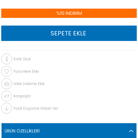
%
10
İNDIRIM
Kritik Stok
Favorilere Ekle
İstek Listeme Ekle
Karşılaştır
Fiyat Düşünce Haber Ver
ÜRÜN ÖZELLIKLERI