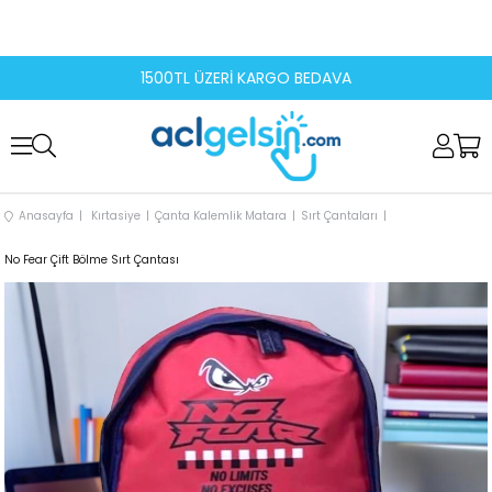
1500TL ÜZERİ KARGO BEDAVA
Anasayfa
Kırtasiye
Çanta Kalemlik Matara
Sırt Çantaları
No Fear Çift Bölme Sırt Çantası