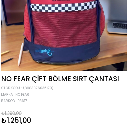
NO FEAR ÇIFT BÖLME SIRT ÇANTASI
STOK KODU
(8683876036179)
MARKA
:
NO FEAR
BARKOD
:
03617
₺1.390,00
₺1.251,00