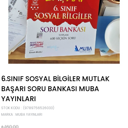
6.SINIF SOSYAL BILGILER MUTLAK
BAŞARI SORU BANKASI MUBA
YAYINLARI
STOK KODU
(9789756526033)
MARKA
:
MUBA YAYINLARI
₺160,00