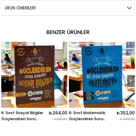
ÜRÜN ÖNERILERI
BENZER ÜRÜNLER
l Bilgiler
₺264,00
6. Sınıf Matematik
₺352,00
6.sınıf Sosyal 
Soru
Güçlendiren Soru
Soru Bankası 
₺330,00
₺440,00
ara
Bankası Ankara
Yayınları
Yayınları