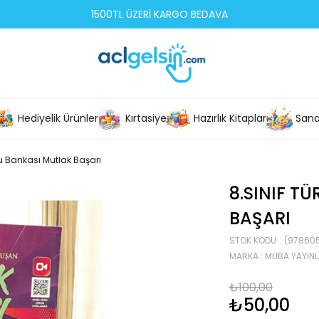
1500TL ÜZERİ KARGO BEDAVA
Hediyelik Ürünler
Kırtasiye
Hazırlık Kitapları
Sana
ru Bankası Mutlak Başarı
8.SINIF T
BAŞARI
STOK KODU
(97860
MARKA
:
MUBA YAYINL
₺100,00
₺50,00