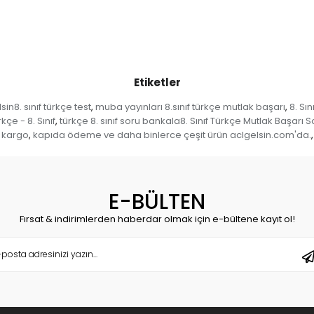
Etiketler
in8. sınıf türkçe test
muba yayınları 8.sınıf türkçe mutlak başarı
8. Sın
,
,
kçe - 8. Sınıf
türkçe 8. sınıf soru bankala8. Sınıf Türkçe Mutlak Başar
,
kargo
kapıda ödeme ve daha binlerce çeşit ürün aclgelsin.com'da.
,
,
E-BÜLTEN
Fırsat & indirimlerden haberdar olmak için e-bültene kayıt ol!