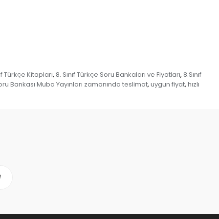
ıf Türkçe Kitapları
8. Sınıf Türkçe Soru Bankaları ve Fiyatları
8.Sınıf
,
,
ı Soru Bankası Muba Yayınları zamanında teslimat
uygun fiyat
hızlı
,
,