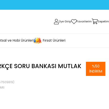
Üye Girişi
Favorilerim
Sepetim
tsal ve Hobi Ürünleri
Fırsat Ürünleri
ÜRKÇE SORU BANKASI MUTLAK
%
50
İNDIRIM
57509819)
ARI