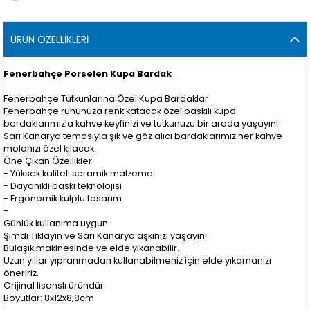
ÜRÜN ÖZELLIKLERI
Fenerbahçe Porselen Kupa Bardak
Fenerbahçe Tutkunlarına Özel Kupa Bardaklar
Fenerbahçe ruhunuza renk katacak özel baskılı kupa
bardaklarımızla kahve keyfinizi ve tutkunuzu bir arada yaşayın!
Sarı Kanarya temasıyla şık ve göz alıcı bardaklarımız her kahve
molanızı özel kılacak.
Öne Çıkan Özellikler:
- Yüksek kaliteli seramik malzeme
- Dayanıklı baskı teknolojisi
- Ergonomik kulplu tasarım
-
Günlük kullanıma uygun
Şimdi Tıklayın ve Sarı Kanarya aşkınızı yaşayın!
Bulaşık makinesinde ve elde yıkanabilir.
Uzun yıllar yıpranmadan kullanabilmeniz için elde yıkamanızı
öneririz.
Orijinal lisanslı üründür
Boyutlar: 8x12x8,8cm