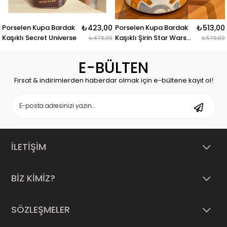
 Bardak
₺423,00
Porselen Kupa Bardak
₺513,00
Porselen Kupa
Universe
Kaşıklı Şirin Star Wars
Kaşıklı Yaldızl
₺470,00
₺570,00
Tasarım Mug
E-BÜLTEN
Fırsat & indirimlerden haberdar olmak için e-bültene kayıt ol!
İLETİŞİM
BİZ KİMİZ?
SÖZLEŞMELER