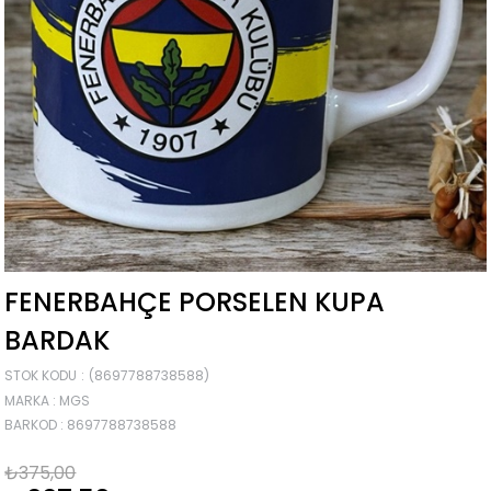
FENERBAHÇE PORSELEN KUPA
BARDAK
STOK KODU
(8697788738588)
MARKA
:
MGS
BARKOD
:
8697788738588
₺375,00