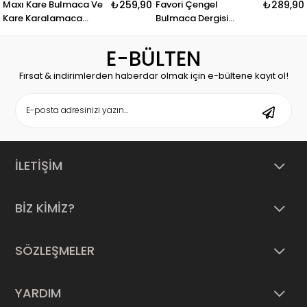
Bulmaca Ve
₺259,90
Favori Çengel
₺289,90
Bil-çöz Sud
lamaca
Bulmaca Dergisi
Kare Bulma
2026/03
E-BÜLTEN
Fırsat & indirimlerden haberdar olmak için e-bültene kayıt ol!
İLETİŞİM
BİZ KİMİZ?
SÖZLEŞMELER
YARDIM