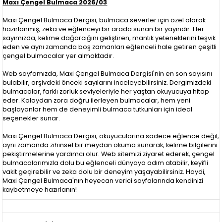
Maxı Çengel Bulmaca 2026/03
Maxi Çengel Bulmaca Dergisi, bulmaca severler için özel olarak
hazırlanmış, zeka ve eğlenceyi bir arada sunan bir yayındır. Her
sayımızda, kelime dağarcığını geliştiren, mantık yeteneklerini teşvik
eden ve aynı zamanda boş zamanları eğlenceli hale getiren çeşitli
çengel bulmacalar yer almaktadır.
Web sayfamızda, Maxi Çengel Bulmaca Dergisi'nin en son sayısını
bulabilir, arşivdeki önceki sayılarını inceleyebilirsiniz. Dergimizdeki
bulmacalar, farklı zorluk seviyeleriyle her yaştan okuyucuya hitap
eder. Kolaydan zora doğru ilerleyen bulmacalar, hem yeni
başlayanlar hem de deneyimli bulmaca tutkunları için ideal
seçenekler sunar.
Maxi Çengel Bulmaca Dergisi, okuyucularına sadece eğlence değil,
aynı zamanda zihinsel bir meydan okuma sunarak, kelime bilgilerini
pekiştirmelerine yardımcı olur. Web sitemizi ziyaret ederek, çengel
bulmacalarımızla dolu bu eğlenceli dünyaya adım atabilir, keyifli
vakit geçirebilir ve zeka dolu bir deneyim yaşayabilirsiniz. Haydi,
Maxi Çengel Bulmaca'nın heyecan verici sayfalarında kendinizi
kaybetmeye hazırlanın!