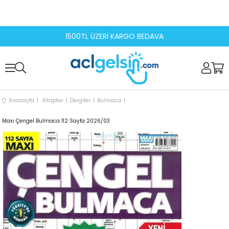
1500TL ÜZERİ KARGO BEDAVA
Anasayfa
Kitaplar
Dergiler
Bulmaca
Maxı Çengel Bulmaca 112 Sayfa 2026/03