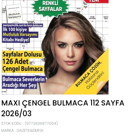
MAXI ÇENGEL BULMACA 112 SAYFA
2026/03
STOK KODU
(9772636877004)
MARKA
:
GAZETE&DERGI