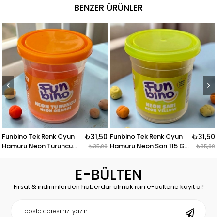
BENZER ÜRÜNLER
Funbino Tek Renk Oyun
₺31,50
Funbino Tek Renk Oyun
₺31,50
Hamuru Neon Turuncu
Hamuru Neon Sarı 115 Gr
₺35,00
₺35,00
115 Gr F118
F117
E-BÜLTEN
Fırsat & indirimlerden haberdar olmak için e-bültene kayıt ol!