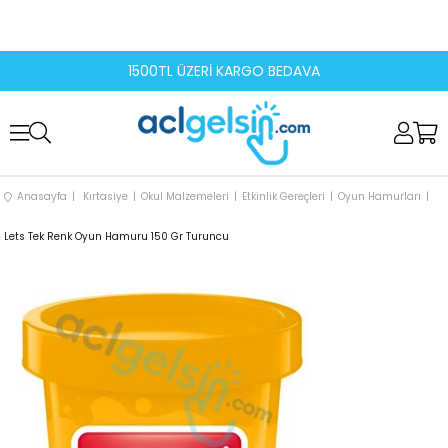
1500TL ÜZERİ KARGO BEDAVA
Anasayfa
Kırtasiye
Okul Malzemeleri
Etkinlik Gereçleri
Oyun Hamurları
Lets Tek Renk Oyun Hamuru 150 Gr Turuncu