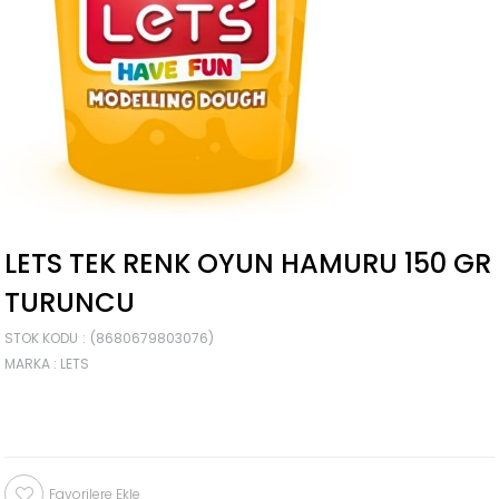
LETS TEK RENK OYUN HAMURU 150 GR
TURUNCU
STOK KODU
(8680679803076)
MARKA
:
LETS
Favorilere Ekle