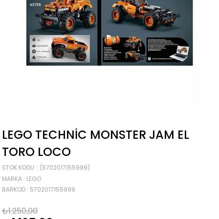
LEGO TECHNIC MONSTER JAM EL
TORO LOCO
STOK KODU
(5702017155999)
MARKA
:
LEGO
BARKOD
:
5702017155999
₺1.250,00