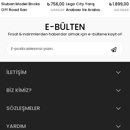
₺756,00
Lego City Yarış
₺1.899,00
Lego Icons Mclaren
Arabası Ve Araba
Mp4/4 Ve Ayrton
₺840,00
₺2.110,00
Taşıyıcı Kamyon
Senna Seti 10330
E-BÜLTEN
Fırsat & indirimlerden haberdar olmak için e-bültene kayıt ol!
İLETİŞİM
BİZ KİMİZ?
SÖZLEŞMELER
YARDIM