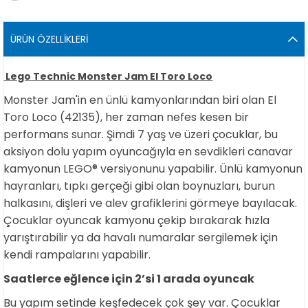
ÜRÜN ÖZELLIKLERI
Lego Technic Monster Jam El Toro Loco
Monster Jam'in en ünlü kamyonlarından biri olan El
Toro Loco (42135), her zaman nefes kesen bir
performans sunar. Şimdi 7 yaş ve üzeri çocuklar, bu
aksiyon dolu yapım oyuncağıyla en sevdikleri canavar
kamyonun LEGO® versiyonunu yapabilir. Ünlü kamyonun
hayranları, tıpkı gerçeği gibi olan boynuzları, burun
halkasını, dişleri ve alev grafiklerini görmeye bayılacak.
Çocuklar oyuncak kamyonu çekip bırakarak hızla
yarıştırabilir ya da havalı numaralar sergilemek için
kendi rampalarını yapabilir.
Saatlerce eğlence için 2’si 1 arada oyuncak
Bu yapım setinde keşfedecek çok şey var. Çocuklar