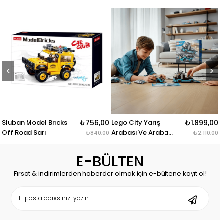
₺756,00
Lego City Yarış
₺1.899,00
Lego Icons Mclaren
Arabası Ve Araba
Mp4/4 Ve Ayrton
₺840,00
₺2.110,00
Taşıyıcı Kamyon
Senna Seti 10330
E-BÜLTEN
Fırsat & indirimlerden haberdar olmak için e-bültene kayıt ol!