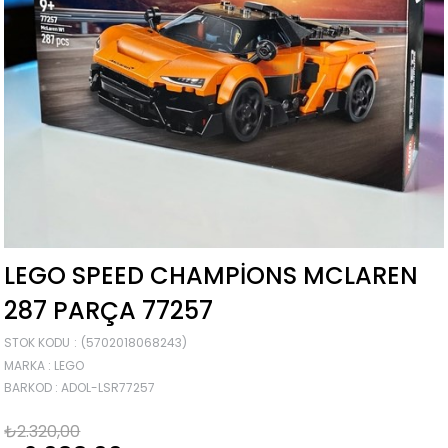
LEGO SPEED CHAMPIONS MCLAREN
287 PARÇA 77257
STOK KODU
(5702018068243)
MARKA
:
LEGO
BARKOD
:
ADOL-LSR77257
₺2.320,00