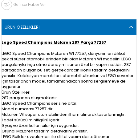
Gelince Haber Ver
ÜRÜN ÖZELLIKLERI
Lego Speed Champions Mclaren 287 Parça 77257
LEGO Speed Champions McLaren W1 77257, dünyanın en dikkat
çekici süper otomobillerinden biri olan McLaren W1 modelini LEGO
parçalarıyla inşa etme deneyimi sunan özel bir yapım setidir. 287
parçadan oluşan bu set, gerçek aracın ikonik tasarım detaylarını
yansıtır. Koleksiyon meraklıları, otomobil tutkunları ve LEGO severler
için tasarlanan model, tamamlandıktan sonra sergilemeye de
uygundur.
Ürün Özellikleri
287 parçadan oluşmaktadır.
LEGO Speed Champions serisine aittir.
Model numarası 77257'dir.
McLaren W1 süper otomobilinden ilham alınarak tasarlanmıştır.
1 adet sürücü minifigürü içerir.
9 yaş ve üzeri kullanıcılar için uygundur.
Orijinal McLaren tasarım detaylarını yansıtır.
LEGO Builder uygulaması ile dijital yapım desteği sunar.