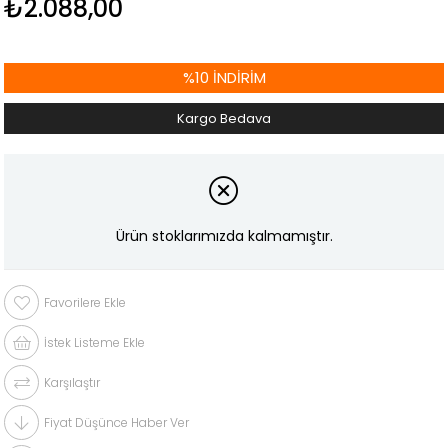
₺2.088,00
%
10
İNDIRIM
Kargo Bedava
Ürün stoklarımızda kalmamıştır.
Favorilere Ekle
İstek Listeme Ekle
Karşılaştır
Fiyat Düşünce Haber Ver