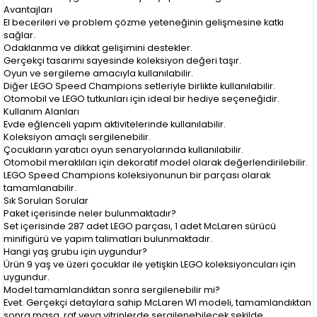
Avantajları
El becerileri ve problem çözme yeteneğinin gelişmesine katkı
sağlar.
Odaklanma ve dikkat gelişimini destekler.
Gerçekçi tasarımı sayesinde koleksiyon değeri taşır.
Oyun ve sergileme amacıyla kullanılabilir.
Diğer LEGO Speed Champions setleriyle birlikte kullanılabilir.
Otomobil ve LEGO tutkunları için ideal bir hediye seçeneğidir.
Kullanım Alanları
Evde eğlenceli yapım aktivitelerinde kullanılabilir.
Koleksiyon amaçlı sergilenebilir.
Çocukların yaratıcı oyun senaryolarında kullanılabilir.
Otomobil meraklıları için dekoratif model olarak değerlendirilebilir.
LEGO Speed Champions koleksiyonunun bir parçası olarak
tamamlanabilir.
Sık Sorulan Sorular
Paket içerisinde neler bulunmaktadır?
Set içerisinde 287 adet LEGO parçası, 1 adet McLaren sürücü
minifigürü ve yapım talimatları bulunmaktadır.
Hangi yaş grubu için uygundur?
Ürün 9 yaş ve üzeri çocuklar ile yetişkin LEGO koleksiyoncuları için
uygundur.
Model tamamlandıktan sonra sergilenebilir mi?
Evet. Gerçekçi detaylara sahip McLaren W1 modeli, tamamlandıktan
sonra masa, raf veya vitrinlerde sergilenebilecek şekilde