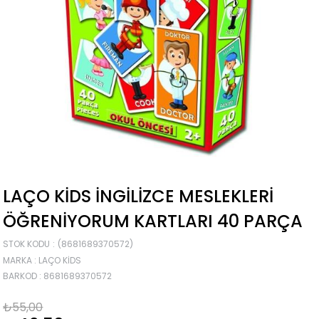
LAÇO KIDS İNGILIZCE MESLEKLERI
ÖĞRENIYORUM KARTLARI 40 PARÇA
STOK KODU
(8681689370572)
MARKA
:
LAÇO KIDS
BARKOD
:
8681689370572
₺55,00