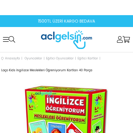
1500TL ÜZERİ KARGO BEDAVA
Anasayfa
Oyuncaklar
Eğitici Oyuncaklar
Eğitici Kartlar
Laço Kids İngilizce Meslekleri Öğreniyorum Kartları 40 Parça