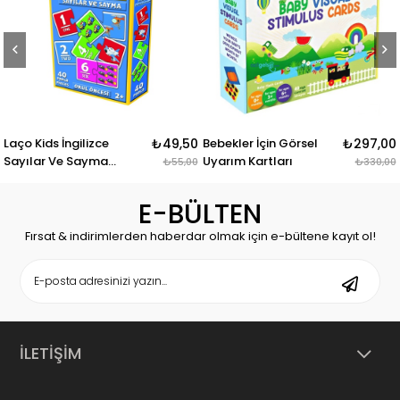
s İngilizce
₺49,50
Bebekler İçin Görsel
₺297,00
Sinsi Sin
 Ve Sayma
Uyarım Kartları
Eğitici St
₺55,00
₺330,00
 40 Parça
Oyunu Sn
E-BÜLTEN
Fırsat & indirimlerden haberdar olmak için e-bültene kayıt ol!
İLETİŞİM