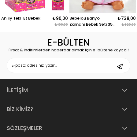
Anlily Tekli Et Bebek
₺90,00
Bebelou Banyo
₺738,00
Zamanı Bebek Seti 35
₺100,00
₺820,00
Cm
E-BÜLTEN
Fırsat & indirimlerden haberdar olmak için e-bültene kayıt ol!
İLETİŞİM
BİZ KİMİZ?
SÖZLEŞMELER