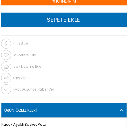
%
10
İNDIRIM
Kritik Stok
Favorilere Ekle
İstek Listeme Ekle
Karşılaştır
Fiyat Düşünce Haber Ver
ÜRÜN ÖZELLIKLERI
Kucuk Ayaklı Basket Pota