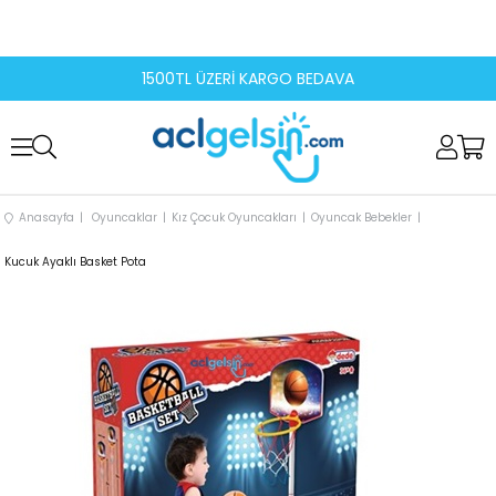
1500TL ÜZERİ KARGO BEDAVA
Anasayfa
Oyuncaklar
Kız Çocuk Oyuncakları
Oyuncak Bebekler
Kucuk Ayaklı Basket Pota