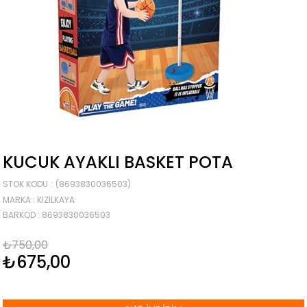
KUCUK AYAKLI BASKET POTA
STOK KODU
(8693830036503)
MARKA
:
KIZILKAYA
BARKOD
:
8693830036503
₺750,00
₺675,00