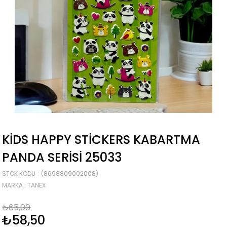
KIDS HAPPY STICKERS KABARTMA
PANDA SERISI 25033
STOK KODU
(8698809002008)
MARKA
:
TANEX
₺65,00
₺58,50