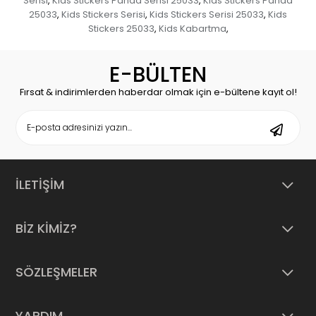
Serisi
Kids Stickers Panda Serisi 25033
Kids Stickers Panda
,
,
25033
Kids Stickers Serisi
Kids Stickers Serisi 25033
Kids
,
,
,
Stickers 25033
Kids Kabartma
,
,
E-BÜLTEN
Fırsat & indirimlerden haberdar olmak için e-bültene kayıt ol!
İLETİŞİM
BİZ KİMİZ?
SÖZLEŞMELER
YARDIM