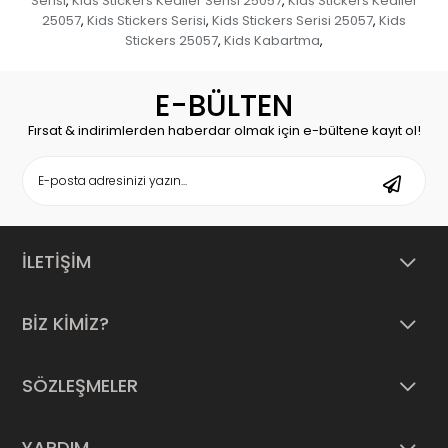
Serisi
Kids Stickers Kediler Serisi 25057
Kids Stickers Kediler
,
,
25057
Kids Stickers Serisi
Kids Stickers Serisi 25057
Kids
,
,
,
Stickers 25057
Kids Kabartma
,
,
E-BÜLTEN
Fırsat & indirimlerden haberdar olmak için e-bültene kayıt ol!
İLETİŞİM
BİZ KİMİZ?
SÖZLEŞMELER
YARDIM