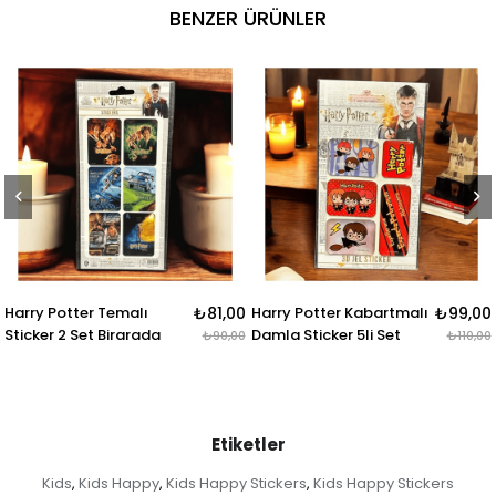
BENZER ÜRÜNLER
alı
₺81,00
Harry Potter Kabartmalı
₺99,00
Harry Potter 4lü K
arada
Damla Sticker 5li Set
Rozet & Broş
₺90,00
₺110,00
Etiketler
Kids
Kids Happy
Kids Happy Stickers
Kids Happy Stickers
,
,
,