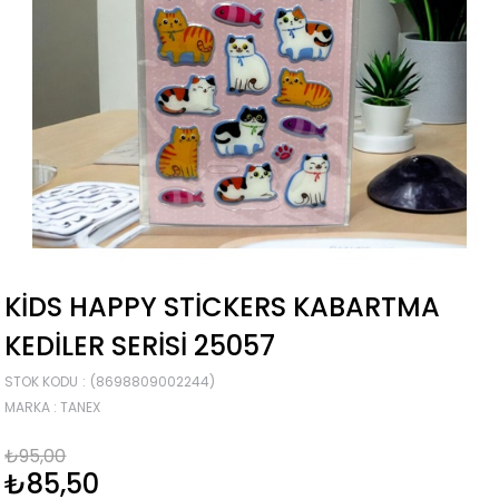
KIDS HAPPY STICKERS KABARTMA
KEDILER SERISI 25057
STOK KODU
(8698809002244)
MARKA
:
TANEX
₺95,00
₺85,50