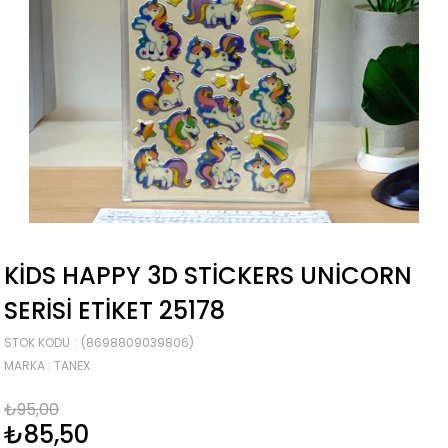
KIDS HAPPY 3D STICKERS UNICORN
SERISI ETIKET 25178
STOK KODU
(8698809039806)
MARKA
:
TANEX
₺95,00
₺85,50