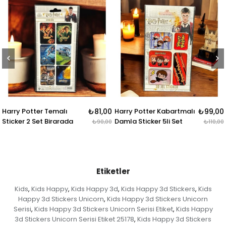
Potter Temalı
₺81,00
Harry Potter Kabartmalı
₺99,00
Harry P
r 2 Set Birarada
Damla Sticker 5li Set
Rozet 
₺90,00
₺110,00
Etiketler
Kids
Kids Happy
Kids Happy 3d
Kids Happy 3d Stickers
Kids
,
,
,
,
Happy 3d Stickers Unicorn
Kids Happy 3d Stickers Unicorn
,
Serisi
Kids Happy 3d Stickers Unicorn Serisi Etiket
Kids Happy
,
,
3d Stickers Unicorn Serisi Etiket 25178
Kids Happy 3d Stickers
,