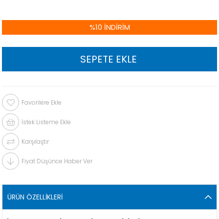
%
10
İNDIRIM
Favorilere Ekle
İstek Listeme Ekle
Karşılaştır
Fiyat Düşünce Haber Ver
ÜRÜN ÖZELLIKLERI