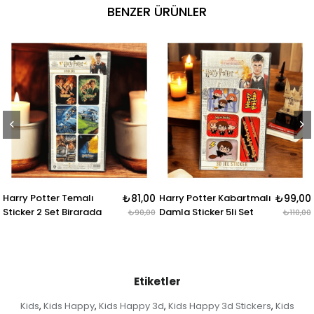
BENZER ÜRÜNLER
malı
₺81,00
Harry Potter Kabartmalı
₺99,00
Harry Potter 4lü 
rarada
Damla Sticker 5li Set
Rozet & Broş
₺90,00
₺110,00
Etiketler
Kids
Kids Happy
Kids Happy 3d
Kids Happy 3d Stickers
Kids
,
,
,
,