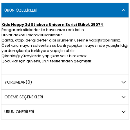
ÜRÜN ÖZELLIKLERI
Kids Happy 3d Stickers Unicorn Serisi Etiket 25074
Rengarenk stickerlar ile hayatınıza renk katın.
Duvar dekoru olarak kullanılabilir.
Çanta, kitap, dergi,defter gibi ürünlerin üzerine yapıştırabilirsiniz.
Özel kurumayan solventsiz su bazlı yapışkanı sayesinde yapıştırıldığı
yerden çıkarılıp farklı yere yapıştırılabilir.
Çıkarıldığı yüzeylerde yapışkan ve iz bırakmaz.
Çocuklar için güvenli, EN71 testlerinden geçmiştir.
YORUMLAR
(0)
ÖDEME SEÇENEKLERI
ÜRÜN ÖNERILERI