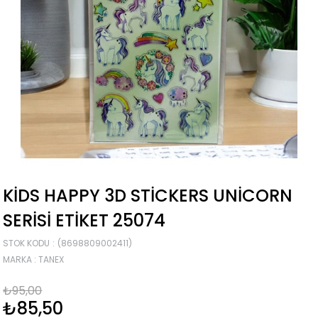
KIDS HAPPY 3D STICKERS UNICORN
SERISI ETIKET 25074
STOK KODU
(8698809002411)
MARKA
:
TANEX
₺95,00
₺85,50