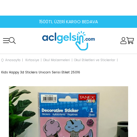
1500TL ÜZERİ KARGO BEDAVA
Anasayfa
Kırtasiye
Okul Malzemeleri
Okul Etiketleri ve Stickerlar
Kids Happy 3d Stickers Unıcorn Serisi Etiket 25016