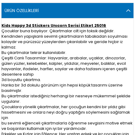
ÜRÜN ÖZELLIKLERI
Kids Happy 3d Stickers Unıcorn Serisi Etiket 25016
Çocuklar buna bayılıyor. Çıkartmalar cilt için toksik değildir.
Kendinden yapışkanlı sevimli çıkartmaların tabakadan soyulması
kolaydır ve pürüzsüz yüzeylerden çıkarılabilir ve geride hiçbir iz
kalmaz.
Bu çıkartmalar tekrar kullanılabilir.
Çeşitli Canlı Tasarımlar: Hayvanlar, arabalar, uçaklar, dinozorlar,
gülen yüzler, kelebekler, kalpler, yıldızlar, meyveler, balıklar, evcil
hayvanlar, ifadeler, harfler, sayılar ve daha fazlasını içeren çeşitli
desenlere sahip
3d boyutlu çıkartma.
Harika bir 3d dokulu görünüm için hepsi köpük tasarımı üzerine
basılmıştır.
Bu çıkartmalar istediğiniz herhangi bir nesneye mükemmel şekilde
uygulanır.
Çocuklara yönelik çıkartmalar, her çocuğun kendini bir yıldız gibi
hissetmesini ve onlara neyi doğru yaptığını söylemesini sağlamak
için
bu sevimli eğlenceli çıkartmalarla öğrenme sevgisini motive etmek
ve başarıları kutlamak için iyi bir yardımcıdır.
Erkekler ve Kızlar için Eğlence: Her yaştan erkek ve kız çocukları için