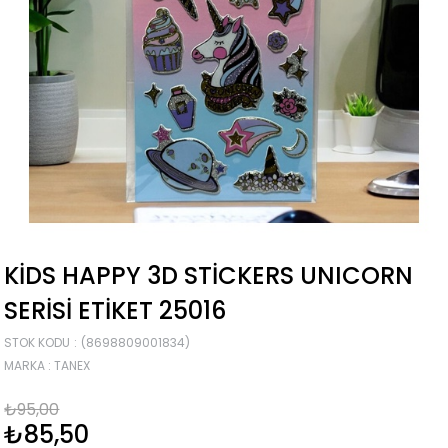
KIDS HAPPY 3D STICKERS UNICORN
SERISI ETIKET 25016
STOK KODU
(8698809001834)
MARKA
:
TANEX
₺95,00
₺85,50