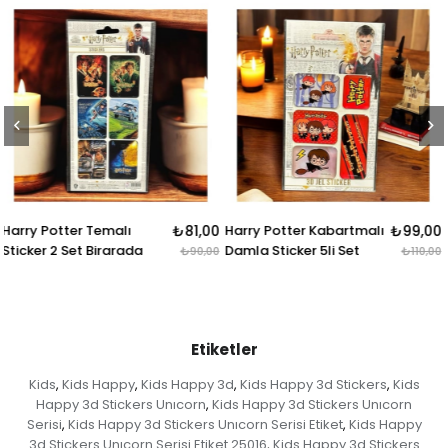
1,00
Harry Potter Kabartmalı
₺99,00
Harry Potter 4lü Karışık
₺130
Damla Sticker 5li Set
Rozet & Broş
0,00
₺110,00
₺14
Etiketler
Kids
Kids Happy
Kids Happy 3d
Kids Happy 3d Stickers
Kids
,
,
,
,
Happy 3d Stickers Unıcorn
Kids Happy 3d Stickers Unıcorn
,
Serisi
Kids Happy 3d Stickers Unıcorn Serisi Etiket
Kids Happy
,
,
3d Stickers Unıcorn Serisi Etiket 25016
Kids Happy 3d Stickers
,