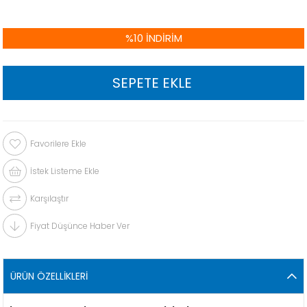
%
10
İNDIRIM
Favorilere Ekle
İstek Listeme Ekle
Karşılaştır
Fiyat Düşünce Haber Ver
ÜRÜN ÖZELLIKLERI