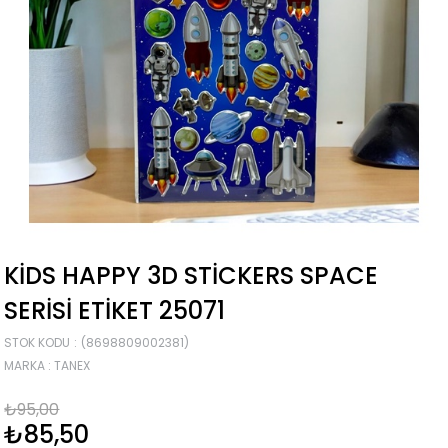
KIDS HAPPY 3D STICKERS SPACE
SERISI ETIKET 25071
STOK KODU
(8698809002381)
MARKA
:
TANEX
₺95,00
₺85,50