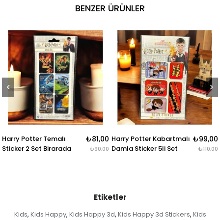
BENZER ÜRÜNLER
tter Temalı
₺81,00
Harry Potter Kabartmalı
₺99,00
Harry Pot
2 Set Birarada
Damla Sticker 5li Set
Rozet & 
₺90,00
₺110,00
Etiketler
Kids
Kids Happy
Kids Happy 3d
Kids Happy 3d Stickers
Kids
,
,
,
,