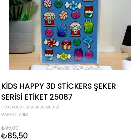
KIDS HAPPY 3D STICKERS ŞEKER
SERISI ETIKET 25087
STOK KODU
(8698809020019)
MARKA
:
TANEX
₺95,00
₺85,50