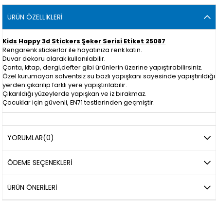
ÜRÜN ÖZELLIKLERI
Kids Happy 3d Stickers Şeker Serisi Etiket 25087
Rengarenk stickerlar ile hayatınıza renk katın.
Duvar dekoru olarak kullanılabilir.
Çanta, kitap, dergi,defter gibi ürünlerin üzerine yapıştırabilirsiniz.
Özel kurumayan solventsiz su bazlı yapışkanı sayesinde yapıştırıldığı
yerden çıkarılıp farklı yere yapıştırılabilir.
Çıkarıldığı yüzeylerde yapışkan ve iz bırakmaz.
Çocuklar için güvenli, EN71 testlerinden geçmiştir.
YORUMLAR
(0)
ÖDEME SEÇENEKLERI
ÜRÜN ÖNERILERI