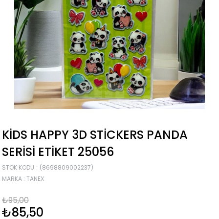
KIDS HAPPY 3D STICKERS PANDA
SERISI ETIKET 25056
STOK KODU
(8698809002237)
MARKA
:
TANEX
₺95,00
₺85,50