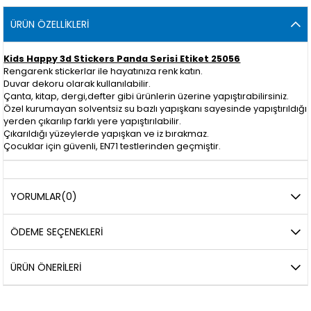
ÜRÜN ÖZELLIKLERI
Kids Happy 3d Stickers Panda Serisi Etiket 25056
Rengarenk stickerlar ile hayatınıza renk katın.
Duvar dekoru olarak kullanılabilir.
Çanta, kitap, dergi,defter gibi ürünlerin üzerine yapıştırabilirsiniz.
Özel kurumayan solventsiz su bazlı yapışkanı sayesinde yapıştırıldığı
yerden çıkarılıp farklı yere yapıştırılabilir.
Çıkarıldığı yüzeylerde yapışkan ve iz bırakmaz.
Çocuklar için güvenli, EN71 testlerinden geçmiştir.
YORUMLAR
(0)
ÖDEME SEÇENEKLERI
ÜRÜN ÖNERILERI