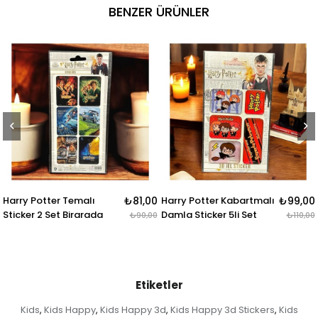
BENZER ÜRÜNLER
ter Temalı
₺81,00
Harry Potter Kabartmalı
₺99,00
Harry Pott
Set Birarada
Damla Sticker 5li Set
Rozet & B
₺90,00
₺110,00
Etiketler
Kids
Kids Happy
Kids Happy 3d
Kids Happy 3d Stickers
Kids
,
,
,
,