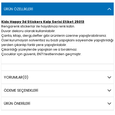
ÜRÜN ÖZELLIKLERI
Kids Happy 3d Stickers Kalp Serisi Etiket 25013
Rengarenk stickerlar ile hayatınıza renk katın.
Duvar dekoru olarak kullanılabilir.
Çanta, kitap, dergi,defter gibi ürünlerin üzerine yapıştırabilirsiniz.
Özel kurumayan solventsiz su bazlı yapışkanı sayesinde yapıştırıldığı
yerden çıkarılıp farklı yere yapıştırılabilir.
Çıkarıldığı yüzeylerde yapışkan ve iz bırakmaz.
Çocuklar için güvenli, EN71 testlerinden geçmiştir.
YORUMLAR
(0)
ÖDEME SEÇENEKLERI
ÜRÜN ÖNERILERI