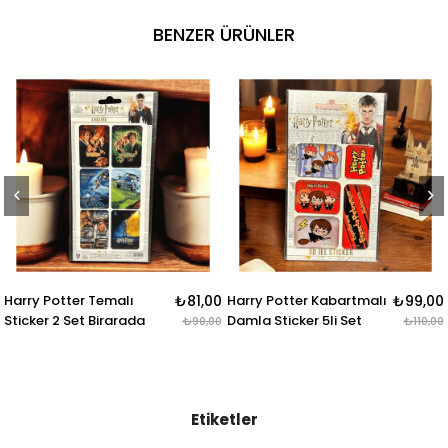
BENZER ÜRÜNLER
₺81,00
Harry Potter Kabartmalı
₺99,00
Harry Potter 4lü Karı
da
Damla Sticker 5li Set
Rozet & Broş
₺90,00
₺110,00
Etiketler