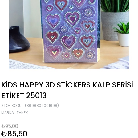
KIDS HAPPY 3D STICKERS KALP SERISI
ETIKET 25013
STOK KODU
(8698809001698)
MARKA
:
TANEX
₺95,00
₺85,50