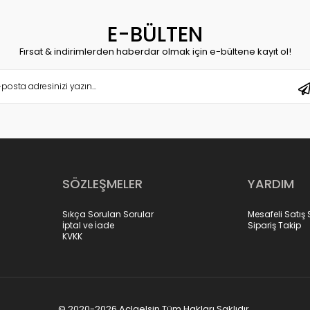
E-BÜLTEN
Fırsat & indirimlerden haberdar olmak için e-bültene kayıt ol!
SÖZLEŞMELER
YARDIM
Sıkça Sorulan Sorular
Mesafeli Satış
İptal ve İade
Sipariş Takip
KVKK
© 2020-2026 Aclgelsin Tüm Hakları Saklıdır.