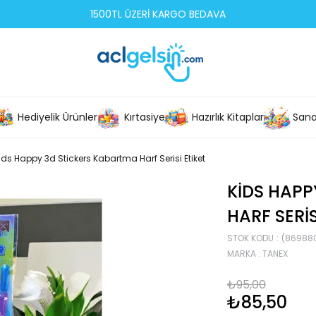
1500TL ÜZERİ KARGO BEDAVA
Hediyelik Ürünler
Kırtasiye
Hazırlık Kitapları
Sana
ids Happy 3d Stickers Kabartma Harf Serisi Etiket
KIDS HAPP
HARF SERIS
STOK KODU
(86988
MARKA
:
TANEX
₺95,00
₺85,50