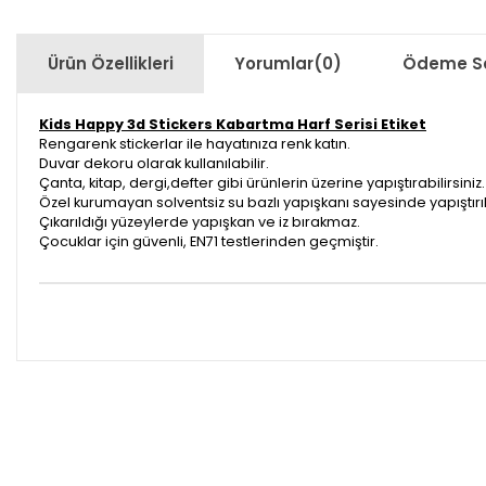
Ürün Özellikleri
Yorumlar
(0)
Ödeme Se
Kids Happy 3d Stickers Kabartma Harf Serisi Etiket
Rengarenk stickerlar ile hayatınıza renk katın.
Duvar dekoru olarak kullanılabilir.
Çanta, kitap, dergi,defter gibi ürünlerin üzerine yapıştırabilirsiniz.
Özel kurumayan solventsiz su bazlı yapışkanı sayesinde yapıştırıldığ
Çıkarıldığı yüzeylerde yapışkan ve iz bırakmaz.
Çocuklar için güvenli, EN71 testlerinden geçmiştir.