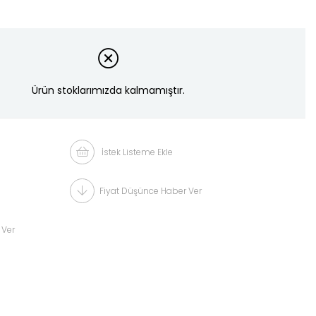
Ürün stoklarımızda kalmamıştır.
İstek Listeme Ekle
Fiyat Düşünce Haber Ver
 Ver