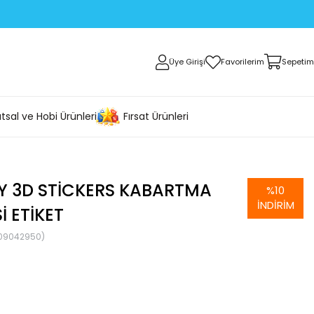
Üye Girişi
Favorilerim
Sepetim
tsal ve Hobi Ürünleri
Fırsat Ürünleri
Y 3D STICKERS KABARTMA
%
10
İNDIRIM
I ETIKET
09042950)