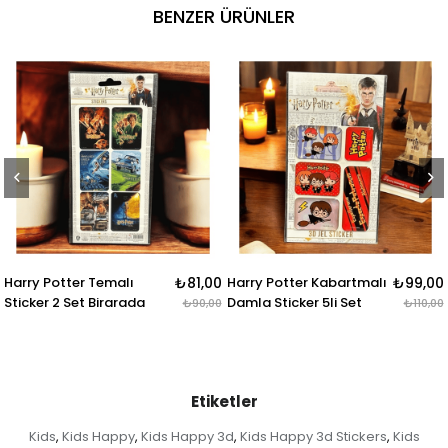
BENZER ÜRÜNLER
₺81,00
Harry Potter Kabartmalı
₺99,00
Harry Potter 4lü Karı
da
Damla Sticker 5li Set
Rozet & Broş
₺90,00
₺110,00
Etiketler
Kids
Kids Happy
Kids Happy 3d
Kids Happy 3d Stickers
Kids
,
,
,
,