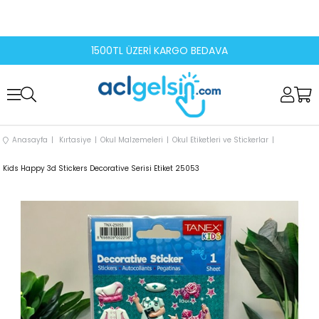
1500TL ÜZERİ KARGO BEDAVA
Anasayfa
Kırtasiye
Okul Malzemeleri
Okul Etiketleri ve Stickerlar
Kids Happy 3d Stickers Decorative Serisi Etiket 25053