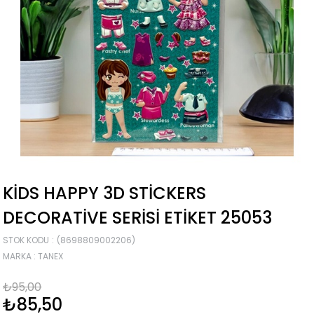
KIDS HAPPY 3D STICKERS
DECORATIVE SERISI ETIKET 25053
STOK KODU
(8698809002206)
MARKA
:
TANEX
₺95,00
₺85,50