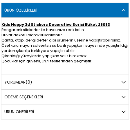
ÜRÜN ÖZELLIKLERI
Kids Happy 3d Stickers Decorative Serisi Etiket 25053
Rengarenk stickerlar ile hayatınıza renk katın.
Duvar dekoru olarak kullanılabilir.
Çanta, kitap, dergi,defter gibi ürünlerin üzerine yapıştırabilirsiniz.
Özel kurumayan solventsiz su bazlı yapışkanı sayesinde yapıştırıldığı
yerden çıkarılıp farklı yere yapıştırılabilir.
Çıkarıldığı yüzeylerde yapışkan ve iz bırakmaz.
Çocuklar için güvenli, EN71 testlerinden geçmiştir.
YORUMLAR
(0)
ÖDEME SEÇENEKLERI
ÜRÜN ÖNERILERI