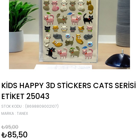
KIDS HAPPY 3D STICKERS CATS SERISI
ETIKET 25043
STOK KODU
(8698809002107)
MARKA
:
TANEX
₺95,00
₺85,50