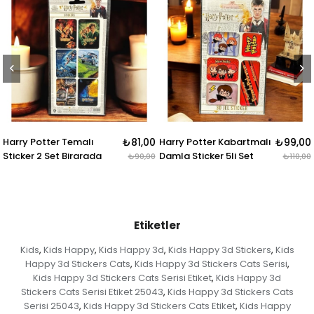
tter Temalı
₺81,00
Harry Potter Kabartmalı
₺99,00
Harry Pot
2 Set Birarada
Damla Sticker 5li Set
Rozet & 
₺90,00
₺110,00
Etiketler
Kids
Kids Happy
Kids Happy 3d
Kids Happy 3d Stickers
Kids
,
,
,
,
Happy 3d Stickers Cats
Kids Happy 3d Stickers Cats Serisi
,
,
Kids Happy 3d Stickers Cats Serisi Etiket
Kids Happy 3d
,
Stickers Cats Serisi Etiket 25043
Kids Happy 3d Stickers Cats
,
Serisi 25043
Kids Happy 3d Stickers Cats Etiket
Kids Happy
,
,