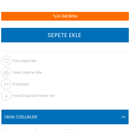
%
10
İNDIRIM
Favorilere Ekle
İstek Listeme Ekle
Karşılaştır
Fiyat Düşünce Haber Ver
ÜRÜN ÖZELLIKLERI