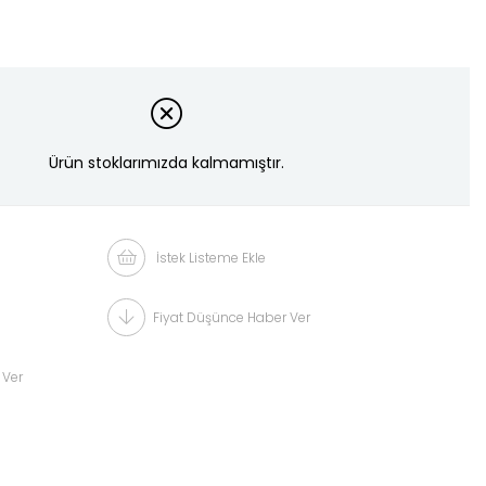
Ürün stoklarımızda kalmamıştır.
İstek Listeme Ekle
Fiyat Düşünce Haber Ver
 Ver