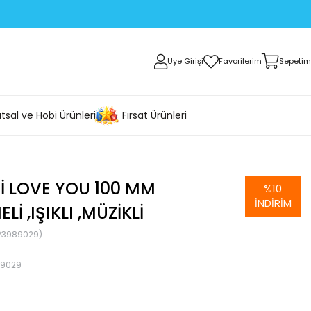
Üye Girişi
Favorilerim
Sepetim
tsal ve Hobi Ürünleri
Fırsat Ürünleri
I LOVE YOU 100 MM
%
10
İNDIRIM
I ,IŞIKLI ,MÜZIKLI
23989029)
89029