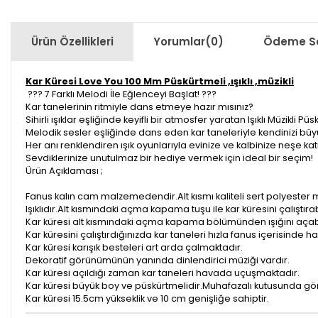
Ürün Özellikleri
Yorumlar
(0)
Ödeme Se
Kar Küresi Love You 100 Mm Püskürtmeli ,ışıklı ,müzikli
??? 7 Farklı Melodi İle Eğlenceyi Başlat! ???
Kar tanelerinin ritmiyle dans etmeye hazır mısınız?
Sihirli ışıklar eşliğinde keyifli bir atmosfer yaratan Işıklı Müzikli
Melodik sesler eşliğinde dans eden kar taneleriyle kendinizi büy
Her anı renklendiren ışık oyunlarıyla evinize ve kalbinize neşe kat
Sevdiklerinize unutulmaz bir hediye vermek için ideal bir seçim!
Ürün Açıklaması ;
Fanus kalın cam malzemedendir.Alt kısmı kaliteli sert polyeste
Işıklıdır.Alt kısmındaki açma kapama tuşu ile kar küresini çalıştırabi
Kar küresi alt kısmındaki açma kapama bölümünden ışığını açabili
Kar küresini çalıştırdığınızda kar taneleri hızla fanus içerisinde 
Kar küresi karışık besteleri art arda çalmaktadır.
Dekoratif görünümünün yanında dinlendirici müziği vardır.
Kar küresi açıldığı zaman kar taneleri havada uçuşmaktadır.
Kar küresi büyük boy ve püskürtmelidir.Muhafazalı kutusunda gön
Kar küresi 15.5cm yükseklik ve 10 cm genişliğe sahiptir.