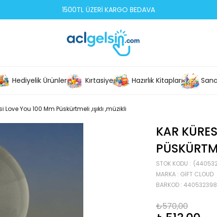
1500TL ÜZERİ KARGO BEDAVA
Hediyelik Ürünler
Kırtasiye
Hazırlık Kitapları
Sana
si Love You 100 Mm Püskürtmeli ,ışıklı ,müzikli
KAR KÜRES
PÜSKÜRTMEL
STOK KODU
(44053
MARKA
:
GIFT CLOUD
BARKOD
:
44053239
₺570,00