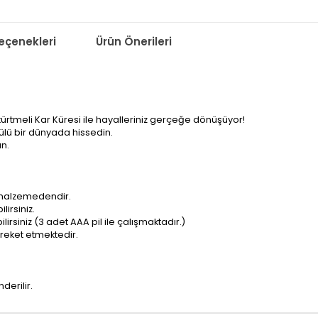
çenekleri
Ürün Önerileri
 Püskürtmeli Kar Küresi ile hayalleriniz gerçeğe dönüşüyor!
ülü bir dünyada hissedin.
ın.
r malzemedendir.
lirsiniz.
rsiniz (3 adet AAA pil ile çalışmaktadır.)
hareket etmektedir.
derilir.