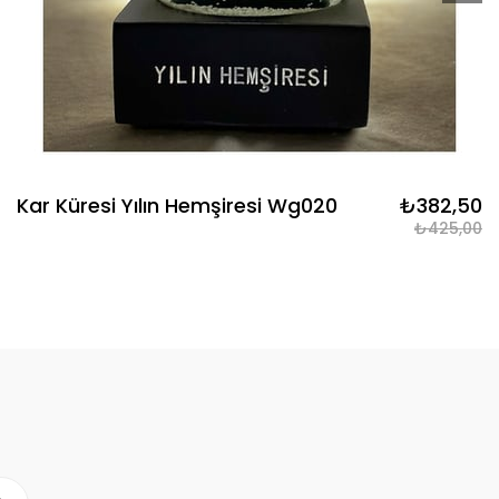
Kar Küresi Yılın Hemşiresi Wg020
₺382,50
₺425,00