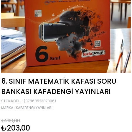
6. SINIF MATEMATIK KAFASI SORU
BANKASI KAFADENGI YAYINLARI
STOK KODU
(9786052387306)
MARKA
:
KAFADENGI YAYINLARI
₺290,00
₺203,00