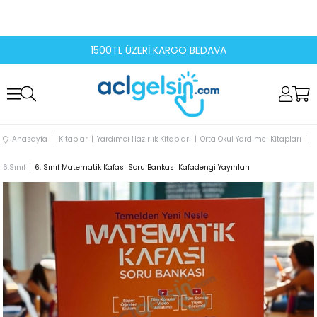
1500TL ÜZERİ KARGO BEDAVA
Anasayfa
Kitaplar
Yardımcı Hazırlık Kitapları
Orta Okul Yardımcı Kitapları
6.Sınıf
6. Sınıf Matematik Kafası Soru Bankası Kafadengi Yayınları