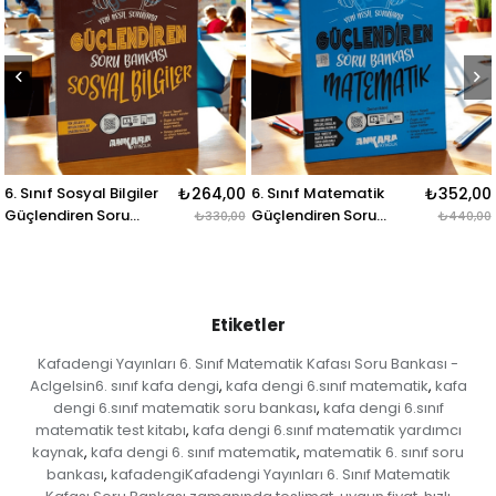
er
₺264,00
6. Sınıf Matematik
₺352,00
6.sınıf Sosyal Bilgiler
Güçlendiren Soru
Soru Bankası Hız
₺330,00
₺440,00
Bankası Ankara
Yayınları
Yayınları
Etiketler
Kafadengi Yayınları 6. Sınıf Matematik Kafası Soru Bankası -
Aclgelsin6. sınıf kafa dengi
kafa dengi 6.sınıf matematik
kafa
,
,
dengi 6.sınıf matematik soru bankası
kafa dengi 6.sınıf
,
matematik test kitabı
kafa dengi 6.sınıf matematik yardımcı
,
kaynak
kafa dengi 6. sınıf matematik
matematik 6. sınıf soru
,
,
bankası
kafadengiKafadengi Yayınları 6. Sınıf Matematik
,