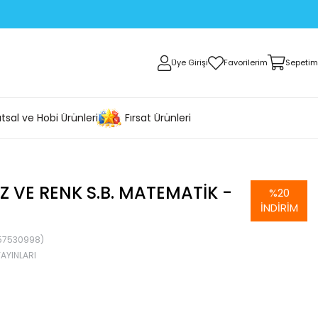
Üye Girişi
Favorilerim
Sepetim
tsal ve Hobi Ürünleri
Fırsat Ürünleri
Z VE RENK S.B. MATEMATIK -
%
20
İNDIRIM
57530998)
YAYINLARI