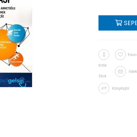
Favor
Kritik
İstek
Stok
Karşılaştır