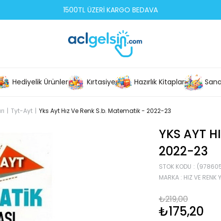
1500TL ÜZERİ KARGO BEDAVA
Hediyelik Ürünler
Kırtasiye
Hazırlık Kitapları
Sana
rı
Tyt-Ayt
Yks Ayt Hız Ve Renk S.b. Matematik - 2022-23
YKS AYT HI
2022-23
STOK KODU
(97860
MARKA
:
HIZ VE RENK 
₺219,00
₺175,20