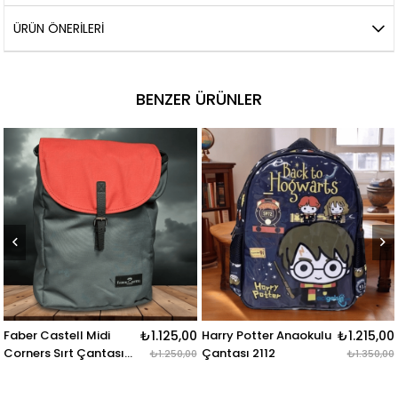
ÜRÜN ÖNERILERI
BENZER ÜRÜNLER
₺1.125,00
Harry Potter Anaokulu
₺1.215,00
Us Polo Sırt Çantası
Çantası 2112
Mor 23184
₺1.250,00
₺1.350,00