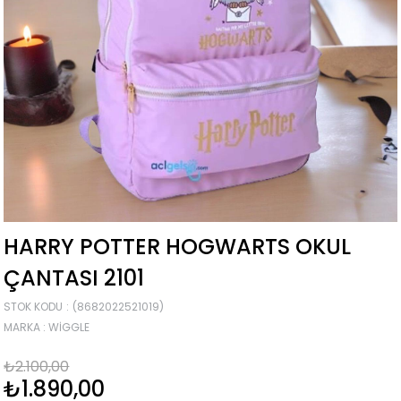
HARRY POTTER HOGWARTS OKUL
ÇANTASI 2101
STOK KODU
(8682022521019)
MARKA
:
WIGGLE
₺2.100,00
₺1.890,00