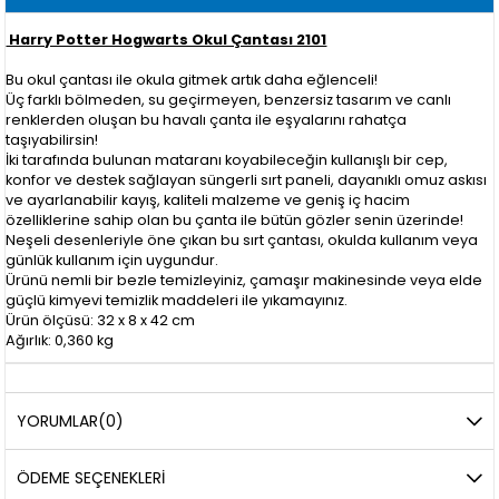
Harry Potter Hogwarts Okul Çantası 2101
Bu okul çantası ile okula gitmek artık daha eğlenceli!
Üç farklı bölmeden, su geçirmeyen, benzersiz tasarım ve canlı
renklerden oluşan bu havalı çanta ile eşyalarını rahatça
taşıyabilirsin!
İki tarafında bulunan mataranı koyabileceğin kullanışlı bir cep,
konfor ve destek sağlayan süngerli sırt paneli, dayanıklı omuz askısı
ve ayarlanabilir kayış, kaliteli malzeme ve geniş iç hacim
özelliklerine sahip olan bu çanta ile bütün gözler senin üzerinde!
Neşeli desenleriyle öne çıkan bu sırt çantası, okulda kullanım veya
günlük kullanım için uygundur.
Ürünü nemli bir bezle temizleyiniz, çamaşır makinesinde veya elde
güçlü kimyevi temizlik maddeleri ile yıkamayınız.
Ürün ölçüsü: 32 x 8 x 42 cm
Ağırlık: 0,360 kg
YORUMLAR
(0)
ÖDEME SEÇENEKLERI