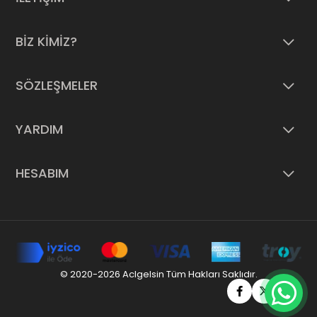
BİZ KİMİZ?
SÖZLEŞMELER
YARDIM
HESABIM
© 2020-2026 Aclgelsin Tüm Hakları Saklıdır.