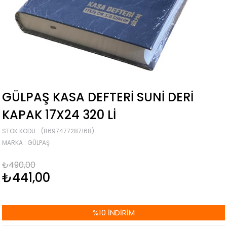
GÜLPAŞ KASA DEFTERI SUNI DERI
KAPAK 17X24 320 LI
STOK KODU
(8697477287168)
MARKA
:
GÜLPAŞ
₺490,00
₺441,00
%
10
İNDIRIM