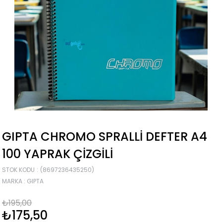
GIPTA CHROMO SPRALLI DEFTER A4
100 YAPRAK ÇIZGILI
STOK KODU
(8697236435250)
MARKA
:
GIPTA
₺195,00
₺175,50