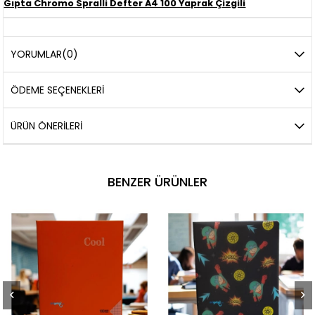
Gıpta Chromo Spralli Defter A4 100 Yaprak Çizgili
YORUMLAR
(0)
ÖDEME SEÇENEKLERI
ÜRÜN ÖNERILERI
BENZER ÜRÜNLER