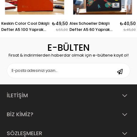
Keskin Color Cool Dikişli
₺49,50
Alex Schoeller Dikişli
₺40,50
Defter A5 100 Yaprak
Defter A5 60 Yaprak
₺55,00
₺45,00
Kareli
Kareli
E-BÜLTEN
Fırsat & indirimlerden haberdar olmak için e-bültene kayıt ol!
İLETİŞİM
BİZ KİMİZ?
SÖZLEŞMELER