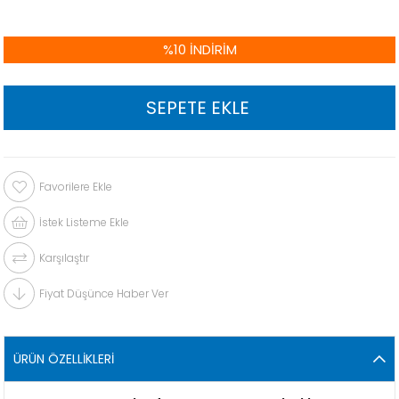
%
10
İNDIRIM
Favorilere Ekle
İstek Listeme Ekle
Karşılaştır
Fiyat Düşünce Haber Ver
ÜRÜN ÖZELLIKLERI