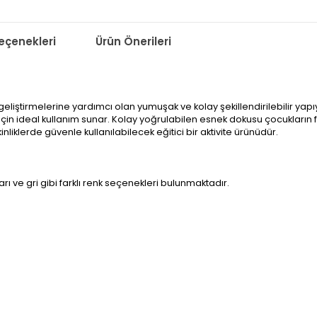
çenekleri
Ürün Önerileri
ı geliştirmelerine yardımcı olan yumuşak ve kolay şekillendirilebilir y
r için ideal kullanım sunar. Kolay yoğrulabilen esnek dokusu çocukların 
nliklerde güvenle kullanılabilecek eğitici bir aktivite ürünüdür.
arı ve gri gibi farklı renk seçenekleri bulunmaktadır.