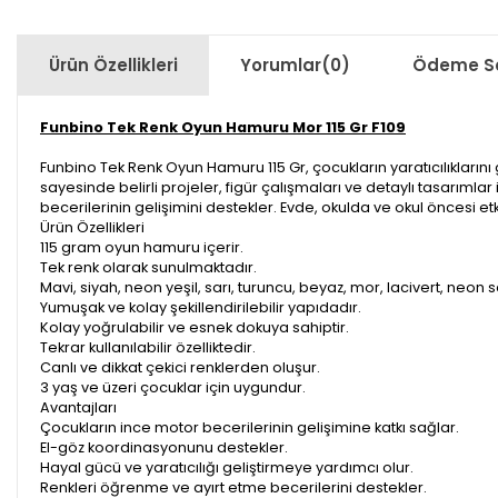
Ürün Özellikleri
Yorumlar
(0)
Ödeme Se
Funbino Tek Renk Oyun Hamuru Mor 115 Gr F109
Funbino Tek Renk Oyun Hamuru 115 Gr, çocukların yaratıcılıkların
sayesinde belirli projeler, figür çalışmaları ve detaylı tasarımla
becerilerinin gelişimini destekler. Evde, okulda ve okul öncesi etki
Ürün Özellikleri
115 gram oyun hamuru içerir.
Tek renk olarak sunulmaktadır.
Mavi, siyah, neon yeşil, sarı, turuncu, beyaz, mor, lacivert, neon s
Yumuşak ve kolay şekillendirilebilir yapıdadır.
Kolay yoğrulabilir ve esnek dokuya sahiptir.
Tekrar kullanılabilir özelliktedir.
Canlı ve dikkat çekici renklerden oluşur.
3 yaş ve üzeri çocuklar için uygundur.
Avantajları
Çocukların ince motor becerilerinin gelişimine katkı sağlar.
El-göz koordinasyonunu destekler.
Hayal gücü ve yaratıcılığı geliştirmeye yardımcı olur.
Renkleri öğrenme ve ayırt etme becerilerini destekler.