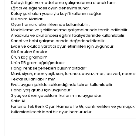
Detaylı figür ve modelleme çalışmalarına olanak tanır.
Eğitici ve eğlenceli oyun deneyimi sunar.
Kolay şekil alan yapısıyla keyifli kullanım sağlar.
Kullanım Alanları
Oyun hamuru etkinliklerinde kullanılabilir.
Modelleme ve şekillendirme çalışmalarında tercih edilebilir.
Anaokulu ve okul öncesi eğitim faaliyetlerinde kullanılabilir.
Sanat ve hobi çalışmalarında değerlendirilebilir.
Evde ve okulda yaratıcı oyun etkinlikleri için uygundur.
Sık Sorulan Sorular
Ürün kaç gramdır?
Ürün 115 gram ağırlığındadır.
Hangi renk seçenekleri bulunmaktadır?
Mavi, siyah, neon yeşil, sarı, turuncu, beyaz, mor, lacivert, neon
Tekrar kullanılabilir mi?
Evet, uygun şekilde saklandığında tekrar kullanılabilir.
Hangi yaş grubu için uygundur?
3 yaş ve üzeri çocukların kullanımına uygundur.
Satın Al
Funbino Tek Renk Oyun Hamuru 115 Gr, canlı renkleri ve yumuşak ya
kullanılabilecek ideal bir oyun hamurudur.