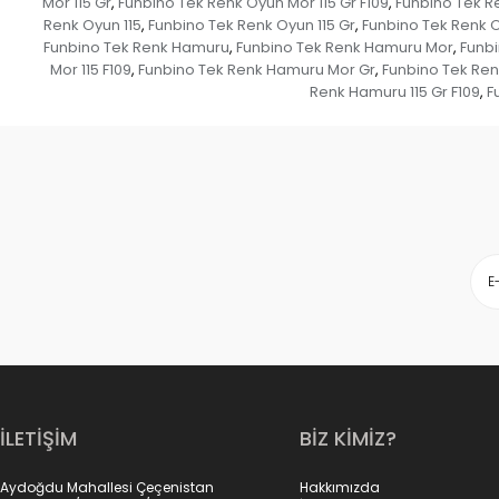
Mor 115 Gr
Funbino Tek Renk Oyun Mor 115 Gr F109
Funbino Tek Re
,
,
Renk Oyun 115
Funbino Tek Renk Oyun 115 Gr
Funbino Tek Renk O
,
,
Funbino Tek Renk Hamuru
Funbino Tek Renk Hamuru Mor
Funbi
,
,
Mor 115 F109
Funbino Tek Renk Hamuru Mor Gr
Funbino Tek Ren
,
,
Renk Hamuru 115 Gr F109
F
,
İLETİŞİM
BİZ KİMİZ?
Aydoğdu Mahallesi Çeçenistan
Hakkımızda