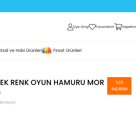
Üye Girişi
Favorilerim
Sepetim
tsal ve Hobi Ürünleri
Fırsat Ürünleri
TEK RENK OYUN HAMURU MOR
%
10
İNDIRIM
9
8011606)