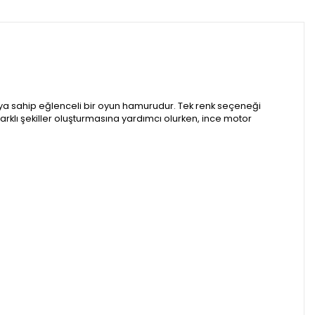
apıya sahip eğlenceli bir oyun hamurudur. Tek renk seçeneği
farklı şekiller oluşturmasına yardımcı olurken, ince motor