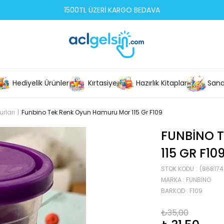
1500TL ÜZERİ KARGO BEDAVA
Hediyelik Ürünler
Kırtasiye
Hazırlık Kitapları
Sana
rları
Funbino Tek Renk Oyun Hamuru Mor 115 Gr F109
FUNBINO 
115 GR F10
STOK KODU
(868174
MARKA
:
FUNBINO
BARKOD
:
F109
₺35,00