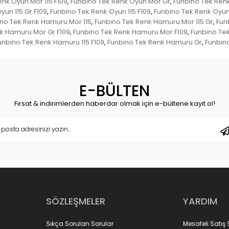
nk Oyun Mor 115 F109
Funbino Tek Renk Oyun Mor Gr
Funbino Tek Renk
,
,
yun 115 Gr F109
Funbino Tek Renk Oyun 115 F109
Funbino Tek Renk Oyun
,
,
no Tek Renk Hamuru Mor 115
Funbino Tek Renk Hamuru Mor 115 Gr
Fun
,
,
k Hamuru Mor Gr F109
Funbino Tek Renk Hamuru Mor F109
Funbino Te
,
,
unbino Tek Renk Hamuru 115 F109
Funbino Tek Renk Hamuru Gr
Funbin
,
,
E-BÜLTEN
Fırsat & indirimlerden haberdar olmak için e-bültene kayıt ol!
SÖZLEŞMELER
YARDIM
Sıkça Sorulan Sorular
Mesafeli Satış