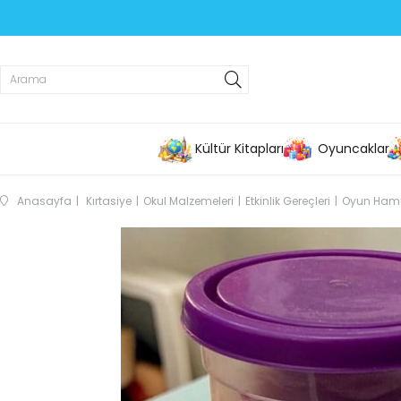
Kültür Kitapları
Oyuncaklar
Anasayfa
Kırtasiye
Okul Malzemeleri
Etkinlik Gereçleri
Oyun Hamu