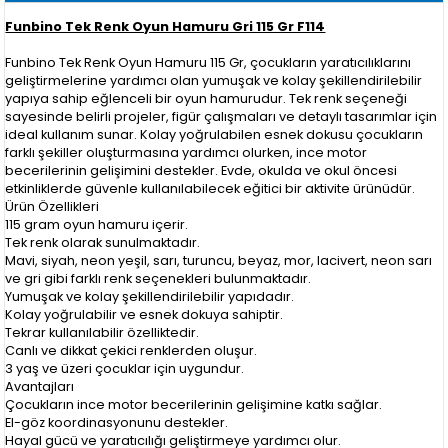
Funbino Tek Renk Oyun Hamuru Gri 115 Gr F114
Funbino Tek Renk Oyun Hamuru 115 Gr, çocukların yaratıcılıklarını
geliştirmelerine yardımcı olan yumuşak ve kolay şekillendirilebilir
yapıya sahip eğlenceli bir oyun hamurudur. Tek renk seçeneği
sayesinde belirli projeler, figür çalışmaları ve detaylı tasarımlar için
ideal kullanım sunar. Kolay yoğrulabilen esnek dokusu çocukların
farklı şekiller oluşturmasına yardımcı olurken, ince motor
becerilerinin gelişimini destekler. Evde, okulda ve okul öncesi
etkinliklerde güvenle kullanılabilecek eğitici bir aktivite ürünüdür.
Ürün Özellikleri
115 gram oyun hamuru içerir.
Tek renk olarak sunulmaktadır.
Mavi, siyah, neon yeşil, sarı, turuncu, beyaz, mor, lacivert, neon sarı
ve gri gibi farklı renk seçenekleri bulunmaktadır.
Yumuşak ve kolay şekillendirilebilir yapıdadır.
Kolay yoğrulabilir ve esnek dokuya sahiptir.
Tekrar kullanılabilir özelliktedir.
Canlı ve dikkat çekici renklerden oluşur.
3 yaş ve üzeri çocuklar için uygundur.
Avantajları
Çocukların ince motor becerilerinin gelişimine katkı sağlar.
El-göz koordinasyonunu destekler.
Hayal gücü ve yaratıcılığı geliştirmeye yardımcı olur.