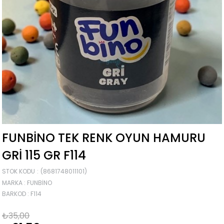
FUNBINO TEK RENK OYUN HAMURU
GRI 115 GR F114
STOK KODU
(8681748011101)
MARKA
:
FUNBINO
BARKOD
:
F114
₺35,00