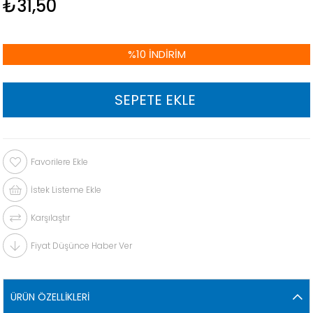
₺31,50
%
10
İNDIRIM
Favorilere Ekle
İstek Listeme Ekle
Karşılaştır
Fiyat Düşünce Haber Ver
ÜRÜN ÖZELLIKLERI