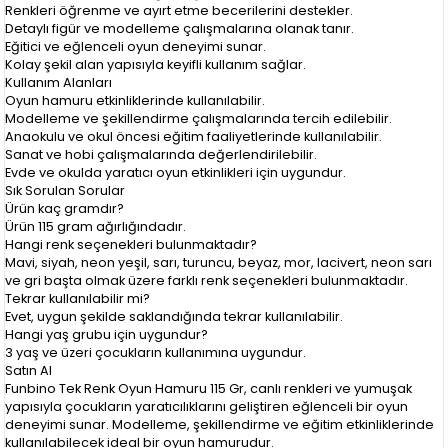
Renkleri öğrenme ve ayırt etme becerilerini destekler.
Detaylı figür ve modelleme çalışmalarına olanak tanır.
Eğitici ve eğlenceli oyun deneyimi sunar.
Kolay şekil alan yapısıyla keyifli kullanım sağlar.
Kullanım Alanları
Oyun hamuru etkinliklerinde kullanılabilir.
Modelleme ve şekillendirme çalışmalarında tercih edilebilir.
Anaokulu ve okul öncesi eğitim faaliyetlerinde kullanılabilir.
Sanat ve hobi çalışmalarında değerlendirilebilir.
Evde ve okulda yaratıcı oyun etkinlikleri için uygundur.
Sık Sorulan Sorular
Ürün kaç gramdır?
Ürün 115 gram ağırlığındadır.
Hangi renk seçenekleri bulunmaktadır?
Mavi, siyah, neon yeşil, sarı, turuncu, beyaz, mor, lacivert, neon sarı
ve gri başta olmak üzere farklı renk seçenekleri bulunmaktadır.
Tekrar kullanılabilir mi?
Evet, uygun şekilde saklandığında tekrar kullanılabilir.
Hangi yaş grubu için uygundur?
3 yaş ve üzeri çocukların kullanımına uygundur.
Satın Al
Funbino Tek Renk Oyun Hamuru 115 Gr, canlı renkleri ve yumuşak
yapısıyla çocukların yaratıcılıklarını geliştiren eğlenceli bir oyun
deneyimi sunar. Modelleme, şekillendirme ve eğitim etkinliklerinde
kullanılabilecek ideal bir oyun hamurudur.