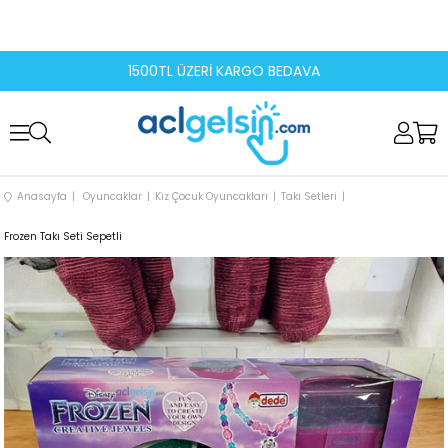
1500TL ÜZERİ KARGO BEDAVA
Anasayfa
Oyuncaklar
Kız Çocuk Oyuncakları
Takı Setleri
Frozen Takı Seti Sepetli