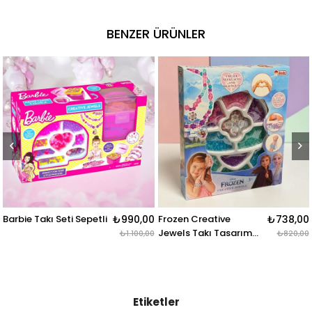
BENZER ÜRÜNLER
Barbie Takı Seti Sepetli
₺990,00
Frozen Creative
₺738,00
Jewels Takı Tasarım
₺1.100,00
₺820,00
Seti Tekli Kutu
Etiketler