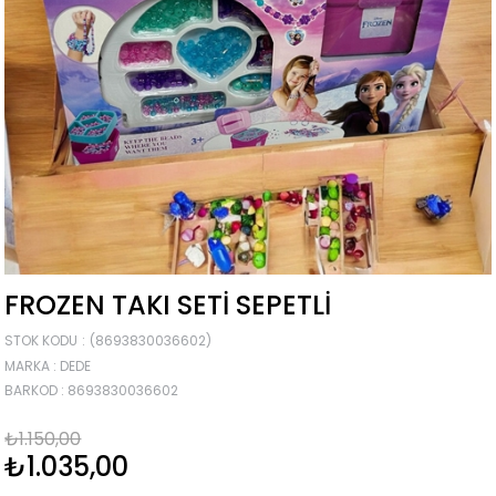
FROZEN TAKI SETI SEPETLI
STOK KODU
(8693830036602)
MARKA
:
DEDE
BARKOD
:
8693830036602
₺1.150,00
₺1.035,00