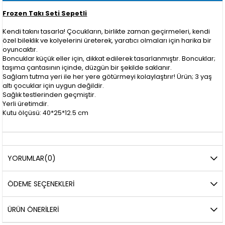
Frozen Takı Seti Sepetli
Kendi takını tasarla! Çocukların, birlikte zaman geçirmeleri, kendi
özel bileklik ve kolyelerini üreterek, yaratıcı olmaları için harika bir
oyuncaktır.
Boncuklar küçük eller için, dikkat edilerek tasarlanmıştır. Boncuklar;
taşıma çantasının içinde, düzgün bir şekilde saklanır.
Sağlam tutma yeri ile her yere götürmeyi kolaylaştırır! Ürün; 3 yaş
altı çocuklar için uygun değildir.
Sağlık testlerinden geçmiştir.
Yerli üretimdir.
Kutu ölçüsü: 40*25*12.5 cm
YORUMLAR
(0)
ÖDEME SEÇENEKLERI
ÜRÜN ÖNERILERI