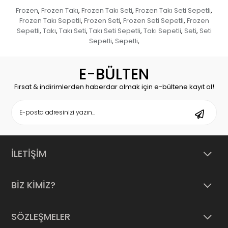
Frozen
Frozen Takı
Frozen Takı Seti
Frozen Takı Seti Sepetli
,
,
,
,
Frozen Takı Sepetli
Frozen Seti
Frozen Seti Sepetli
Frozen
,
,
,
Sepetli
Takı
Takı Seti
Takı Seti Sepetli
Takı Sepetli
Seti
Seti
,
,
,
,
,
,
Sepetli
Sepetli
,
,
E-BÜLTEN
Fırsat & indirimlerden haberdar olmak için e-bültene kayıt ol!
İLETİŞİM
BİZ KİMİZ?
SÖZLEŞMELER