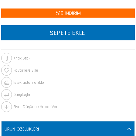
%
10
İNDIRIM
Kritik Stok
Favorilere Ekle
İstek Listeme Ekle
Karşılaştır
Fiyat Düşünce Haber Ver
ÜRÜN ÖZELLIKLERI