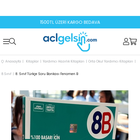
1500TL ÜZERİ KARGO BEDAVA
Anasayfa
Kitaplar
Yardımcı Hazırlık Kitapları
Orta Okul Yardımcı Kitapları
8.Sınıf
8. Sınıf Türkçe Soru Bankası Fenomen B