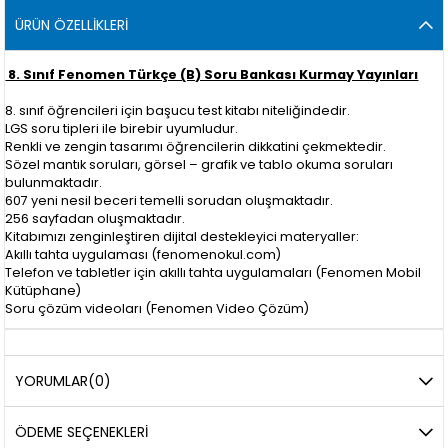
ÜRÜN ÖZELLIKLERI
8. Sınıf Fenomen Türkçe (B) Soru Bankası Kurmay Yayınları
8. sınıf öğrencileri için başucu test kitabı niteliğindedir.
LGS soru tipleri ile birebir uyumludur.
Renkli ve zengin tasarımı öğrencilerin dikkatini çekmektedir.
Sözel mantık soruları, görsel – grafik ve tablo okuma soruları
bulunmaktadır.
607 yeni nesil beceri temelli sorudan oluşmaktadır.
256 sayfadan oluşmaktadır.
Kitabımızı zenginleştiren dijital destekleyici materyaller:
Akıllı tahta uygulaması (fenomenokul.com)
Telefon ve tabletler için akıllı tahta uygulamaları (Fenomen Mobil
Kütüphane)
Soru çözüm videoları (Fenomen Video Çözüm)
YORUMLAR
(0)
ÖDEME SEÇENEKLERI