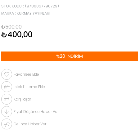
STOK KODU
(9786057790729)
MARKA
:
KURMAY YAYINLARI
₺500,00
₺400,00
%
20
İNDIRIM
Favorilere Ekle
İstek Listeme Ekle
Karşılaştır
Fiyat Düşünce Haber Ver
Gelince Haber Ver