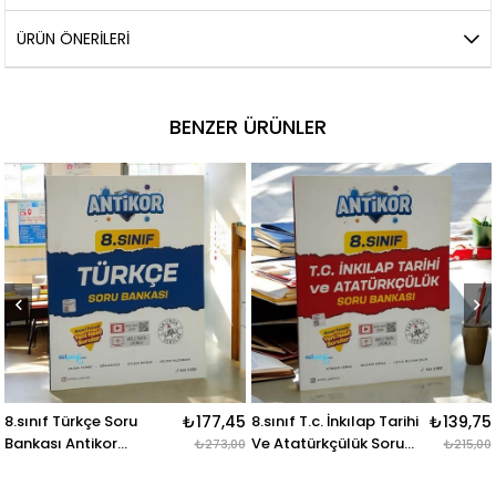
ÜRÜN ÖNERILERI
BENZER ÜRÜNLER
8.sınıf Türkçe Soru
₺177,45
8.sınıf T.c. İnkılap Tarihi
₺139,75
Bankası Antikor
Ve Atatürkçülük Soru
₺273,00
₺215,00
Yayınları
Bankası Antikor
Yayınları