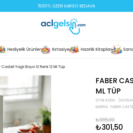
1500TL ÜZERİ KARGO BEDAVA
Hediyelik Ürünler
Kırtasiye
Hazırlık Kitapları
Sana
 Castell Yaglı Boya 12 Renk 12 Ml Tüp
FABER CAS
ML TÜP
STOK KODU
(40054
MARKA
:
FABER CASTE
₺335,00
₺301,50