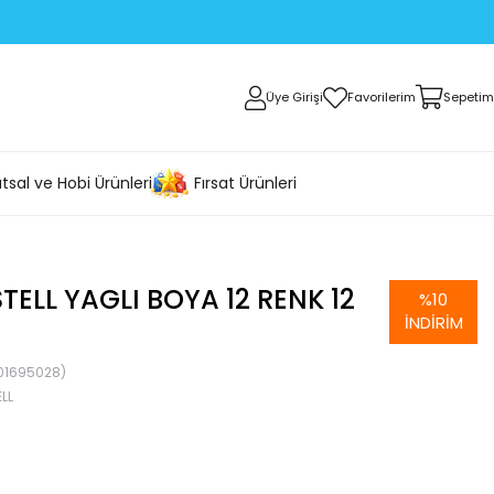
Üye Girişi
Favorilerim
Sepetim
tsal ve Hobi Ürünleri
Fırsat Ürünleri
TELL YAGLI BOYA 12 RENK 12
%
10
İNDIRIM
01695028)
LL