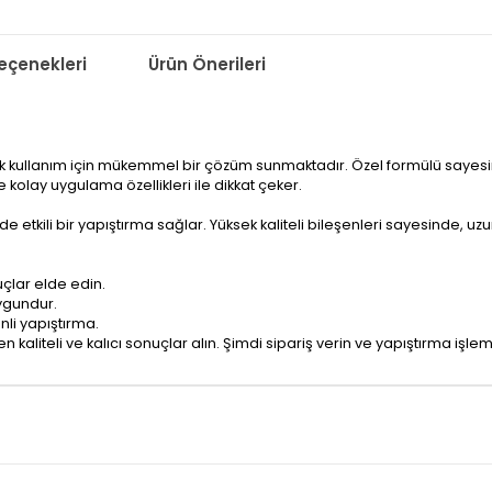
çenekleri
Ürün Önerileri
günlük kullanım için mükemmel bir çözüm sunmaktadır. Özel formülü sa
 kolay uygulama özellikleri ile dikkat çeker.
e etkili bir yapıştırma sağlar. Yüksek kaliteli bileşenleri sayesinde, uzu
çlar elde edin.
ygundur.
nli yapıştırma.
kaliteli ve kalıcı sonuçlar alın. Şimdi sipariş verin ve yapıştırma işlemler