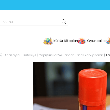
Kültür Kitapları
Oyuncaklar
Anasayfa
Kırtasiye
Yapıştırıcılar Ve Bantlar
Stick Yapıştırıcılar
Fa