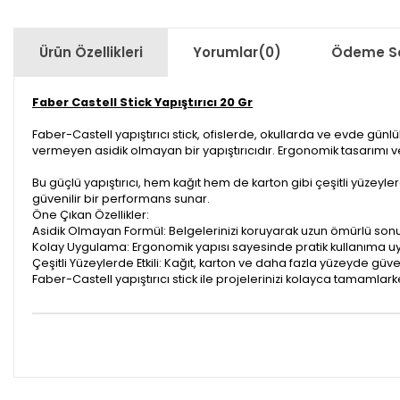
Ürün Özellikleri
Yorumlar
(0)
Ödeme Se
Faber Castell Stick Yapıştırıcı 20 Gr
Faber-Castell yapıştırıcı stick, ofislerde, okullarda ve evde 
vermeyen asidik olmayan bir yapıştırıcıdır. Ergonomik tasarımı ve
Bu güçlü yapıştırıcı, hem kağıt hem de karton gibi çeşitli yüzeylerd
güvenilir bir performans sunar.
Öne Çıkan Özellikler:
Asidik Olmayan Formül: Belgelerinizi koruyarak uzun ömürlü sonu
Kolay Uygulama: Ergonomik yapısı sayesinde pratik kullanıma u
Çeşitli Yüzeylerde Etkili: Kağıt, karton ve daha fazla yüzeyde güve
Faber-Castell yapıştırıcı stick ile projelerinizi kolayca tamamlarken 