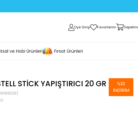
Üye Girişi
Favorilerim
Sepetim
tsal ve Hobi Ürünleri
Fırsat Ürünleri
TELL STICK YAPIŞTIRICI 20 GR
%
10
İNDIRIM
26189526)
LL