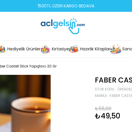
1500TL ÜZERİ KARGO BEDAVA
Hediyelik Ürünler
Kırtasiye
Hazırlık Kitapları
Sana
ber Castell Stick Yapıştırıcı 20 Gr
FABER CAS
STOK KODU
(86908
MARKA
:
FABER CASTE
₺55,00
₺49,50