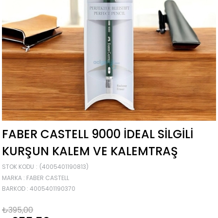
FABER CASTELL 9000 İDEAL SILGILI
KURŞUN KALEM VE KALEMTRAŞ
STOK KODU
(4005401190813)
MARKA
:
FABER CASTELL
BARKOD
:
4005401190370
₺395,00