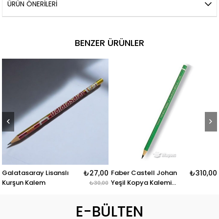
ÜRÜN ÖNERILERI
BENZER ÜRÜNLER
ay Lisanslı
₺27,00
Faber Castell Johan
₺310,00
Faber Cast
alem
Yeşil Kopya Kalemi
Kopya Kal
₺30,00
1440
E-BÜLTEN