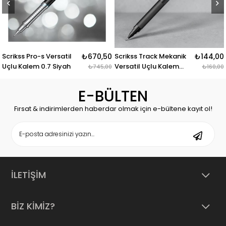
Scrikss Pro-s Versatil
₺670,50
Scrikss Track Mekanik
₺144,00
Uçlu Kalem 0.7 Siyah
Versatil Uçlu Kalem
₺745,00
₺160,00
Yeşil 0.7 Mm
E-BÜLTEN
Fırsat & indirimlerden haberdar olmak için e-bültene kayıt ol!
İLETİŞİM
BİZ KİMİZ?