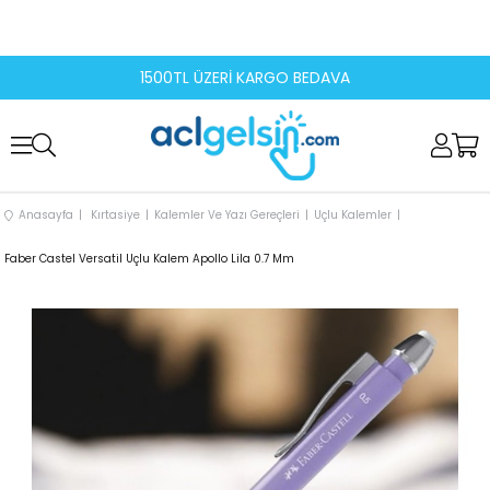
1500TL ÜZERİ KARGO BEDAVA
Anasayfa
Kırtasiye
Kalemler Ve Yazı Gereçleri
Uçlu Kalemler
Faber Castel Versatil Uçlu Kalem Apollo Lila 0.7 Mm