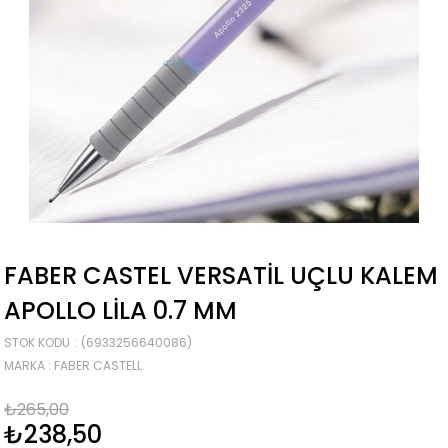
FABER CASTEL VERSATIL UÇLU KALEM
APOLLO LILA 0.7 MM
STOK KODU
(6933256640086)
MARKA
:
FABER CASTELL
₺265,00
₺238,50