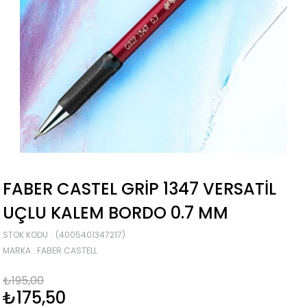
FABER CASTEL GRIP 1347 VERSATIL
UÇLU KALEM BORDO 0.7 MM
STOK KODU
(4005401347217)
MARKA
:
FABER CASTELL
₺195,00
₺175,50