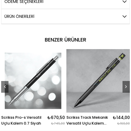
ÖDEME SEÇENEKLERI
ÜRÜN ÖNERILERI
BENZER ÜRÜNLER
 Versatil
₺670,50
Scrikss Track Mekanik
₺144,00
Scrikss Hexa
.7 Siyah
Versatil Uçlu Kalem
Versatil Uçlu
₺745,00
₺160,00
Yeşil 0.7 Mm
Mat Kırmızı 