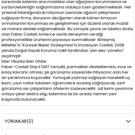
sürecinde kalemin ana maddesi olan ağaçların korunmasına ve
sürdürülebilirliğin sağlanmasına oldukça özen göstermektedir. Her
yıl kendi fidanlığında iki milyonun üzerinde ağacın yetişmesini
sağlayan firma, dünyanın akciğerleri olarak bilinen Amazon
ormanlarının korunması ve geliştirilmesi için düzenli olarak maddi
ve manevi destek sağlamaktadır. Bu yönüyle çevre ve tüketici dostu
olan Faber Castell, binlerce asırlık deneyimin verdiği
profesyonellikle ürünlerini piyasaya sunmaktadır. Birleşmiş
Milletler'in 'Küresel İlkeler Sözleşmesi'ni imzalayan Castell, 2008
yılında Doğal Hayatı Koruma Vakfı tarafından 'yılın eko-yönetici'
seçilmiştir.
İster Okulda İster Ofiste
Faber-Castell Grip II 1347 Versatil, parmakları desteklemesi, ince ve
kolay kavranır olması, şık görünümü sayesinde ihtiyacınız olan her
an yardımınıza koşacaktır. Yumuşak yazmayı sağlayan hareketli uç
kısım, uzun notlar tutarken öğrencilere avantaj sağlayacak; zarif
görünümü ise çalışanların ofislerini süsleyecektir. üst kısmı çevirince
ortaya çıkan ekstra silgi, kaleminiz ile bir arada; hemen yanı
başınızda bulunacaktır..
YORUMLAR
(0)