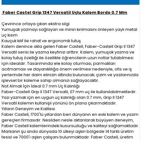
Faber Castel Grip 1347 Versatil Uçlu Kalem Bordo 0.7 Mm
Çevirince ortaya çıkan ekstra silgi
Yumuşak yazmayı sağlayan ve minin kırılmasını önleyen yaylı metal
uç kısım
Kauçuk kılıf ile rahat ve ergonomik tutuş
Kalem denince akla gelen Faber Castell, Faber-Castell Grip II 1347
Versatil serisi ile yazma keyfinizi arttırır. Kalem, yumuşak yazma ve
kolay tutuş özelliği ile özellikle öğrencilerin uzun notlar tutabilmesi
için idealdir. Tasarımında ele kolay oturması, parmakları
acıtmaması ve dayanıklılığa önem verilmesi nedeniyle, ofis ve iş
yerlerinde her daim elinizin altında bulunacak; çizim ve yazılarınızda
işlevsel bir kaleme sahip olmanızı sağlayacaktır.
Not Almak İçin İdeal 0.7 mm Uç Kalınlığı
Faber-Castell Grip II 1347 Versatil, 07 mm uç ile kullanılabilmektedir.
Yazı yazmak için en uygun uç kalınlığı olan 0.7 mm, Grip II 1347
Versatil kalemin kullanışlı yönünü ön plana çıkarmaktadır.
Yılların Deneyim ve Kalitesi
Faber Castell, 1700'lü yıllardan beri dünyanın en eski kalem ve yazım
gereçleri firmasıdır. Nesilden nesle aktarılarak büyüyen deneyim,
Faber Castell kalemlerindeki kusursuzluğu ve kaliteyi sağlamaktadır.
Markanın şu anda dünyada 10 ülkeyi aşkın bölgede 14 farklı üretim
tesisi ve 7000'i aşkın çalışanı bulunmaktadır. Faber Castell, üretim