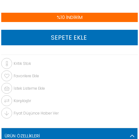
%
10
İNDIRIM
Kritik Stok
Favorilere Ekle
İstek Listeme Ekle
Karşılaştır
Fiyat Düşünce Haber Ver
ÜRÜN ÖZELLIKLERI