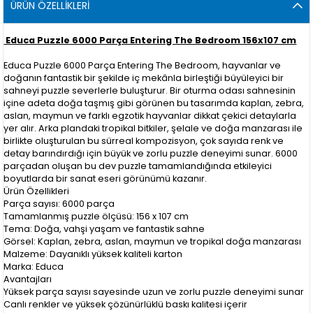
ÜRÜN ÖZELLIKLERI
Educa Puzzle 6000 Parça Entering The Bedroom 156x107 cm
Educa Puzzle 6000 Parça Entering The Bedroom, hayvanlar ve
doğanın fantastik bir şekilde iç mekânla birleştiği büyüleyici bir
sahneyi puzzle severlerle buluşturur. Bir oturma odası sahnesinin
içine adeta doğa taşmış gibi görünen bu tasarımda kaplan, zebra,
aslan, maymun ve farklı egzotik hayvanlar dikkat çekici detaylarla
yer alır. Arka plandaki tropikal bitkiler, şelale ve doğa manzarası ile
birlikte oluşturulan bu sürreal kompozisyon, çok sayıda renk ve
detay barındırdığı için büyük ve zorlu puzzle deneyimi sunar. 6000
parçadan oluşan bu dev puzzle tamamlandığında etkileyici
boyutlarda bir sanat eseri görünümü kazanır.
Ürün Özellikleri
Parça sayısı: 6000 parça
Tamamlanmış puzzle ölçüsü: 156 x 107 cm
Tema: Doğa, vahşi yaşam ve fantastik sahne
Görsel: Kaplan, zebra, aslan, maymun ve tropikal doğa manzarası
Malzeme: Dayanıklı yüksek kaliteli karton
Marka: Educa
Avantajları
Yüksek parça sayısı sayesinde uzun ve zorlu puzzle deneyimi sunar
Canlı renkler ve yüksek çözünürlüklü baskı kalitesi içerir