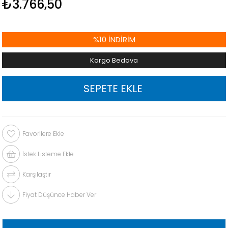
₺3.766,50
%
10
İNDIRIM
Kargo Bedava
Favorilere Ekle
İstek Listeme Ekle
Karşılaştır
Fiyat Düşünce Haber Ver