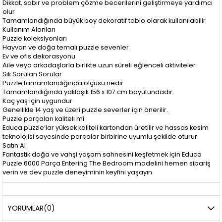
Dikkat, sabır ve problem çözme becerilerini geliştirmeye yardımcı
olur
Tamamlandığında büyük boy dekoratif tablo olarak kullanılabilir
Kullanım Alanları
Puzzle koleksiyonları
Hayvan ve doğa temalı puzzle sevenler
Ev ve ofis dekorasyonu
Aile veya arkadaşlarla birlikte uzun süreli eğlenceli aktiviteler
Sık Sorulan Sorular
Puzzle tamamlandığında ölçüsü nedir
Tamamlandığında yaklaşık 156 x 107 cm boyutundadır.
Kaç yaş için uygundur
Genellikle 14 yaş ve üzeri puzzle severler için önerilir.
Puzzle parçaları kaliteli mi
Educa puzzle’lar yüksek kaliteli kartondan üretilir ve hassas kesim
teknolojisi sayesinde parçalar birbirine uyumlu şekilde oturur.
Satın Al
Fantastik doğa ve vahşi yaşam sahnesini keşfetmek için Educa
Puzzle 6000 Parça Entering The Bedroom modelini hemen sipariş
verin ve dev puzzle deneyiminin keyfini yaşayın.
YORUMLAR
(0)