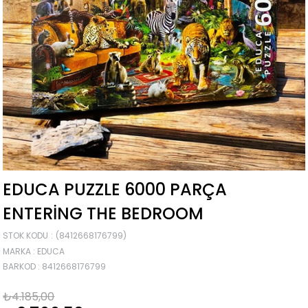
EDUCA PUZZLE 6000 PARÇA
ENTERING THE BEDROOM
STOK KODU
(8412668176799)
MARKA
:
EDUCA
BARKOD
:
8412668176799
₺4.185,00