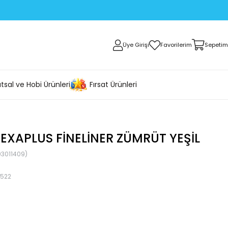
Üye Girişi
Favorilerim
Sepetim
tsal ve Hobi Ürünleri
Fırsat Ürünleri
XAPLUS FINELINER ZÜMRÜT YEŞIL
3011409)
1522